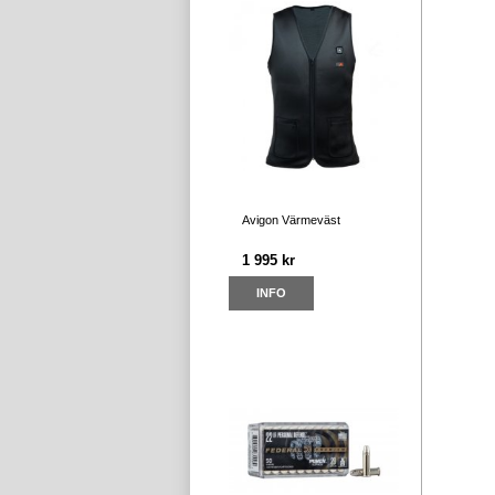
Avigon Värmeväst
1 995 kr
INFO