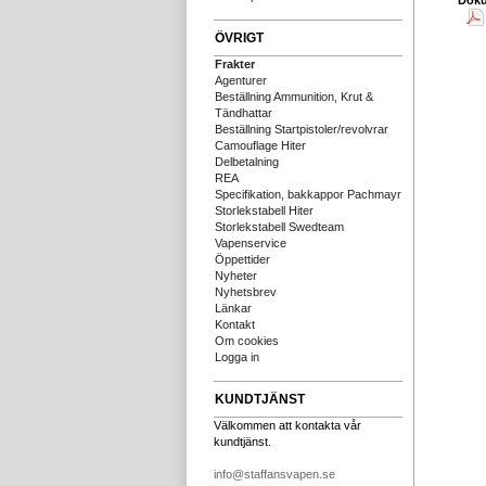
Dok
ÖVRIGT
Frakter
Agenturer
Beställning Ammunition, Krut &
Tändhattar
Beställning Startpistoler/revolvrar
Camouflage Hiter
Delbetalning
REA
Specifikation, bakkappor Pachmayr
Storlekstabell Hiter
Storlekstabell Swedteam
Vapenservice
Öppettider
Nyheter
Nyhetsbrev
Länkar
Kontakt
Om cookies
Logga in
KUNDTJÄNST
Välkommen att kontakta vår
kundtjänst.
info@staffansvapen.se