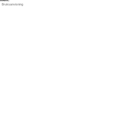
ument:
Bruksanvisning