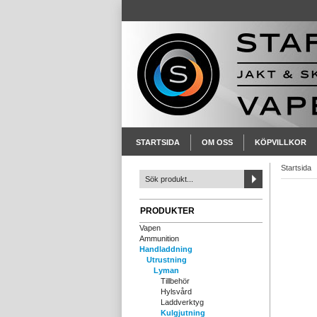
STARTSIDA
OM OSS
KÖPVILLKOR
Startsida
PRODUKTER
Vapen
Ammunition
Handladdning
Utrustning
Lyman
Tillbehör
Hylsvård
Laddverktyg
Kulgjutning