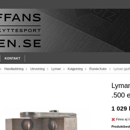
KONTAKT
Handladdning
Utrustning
Lyman
Kulgjutning
Runda Kulor
Lyman gjutf
Lyman
.500 
1 029 
Finns ej i 
Produktbesk