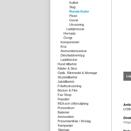
Kulfett
Slug
Runda Kulor
Pistol
Gevär
Utrustning
Laddpressar
Hornady
Övrigt
Komponenter
Krut
Ammunitionsaskar
Dies/laddverktyg
Laddböcker
Hund tillbehör
Kläder & Skor
Optik, Riktmedel & Montage
Läg
Skyttetillbehör
Jakttillbehör
Friluftsutrustning
Böcker & Film
Fan Shop
Populärt
REA och Utförsäljning
Arti
Presentkort
LY26
Batterier
Ammunition
Direk
Presentartiklar / förslag
Höge
Kampanjer
Sitemap