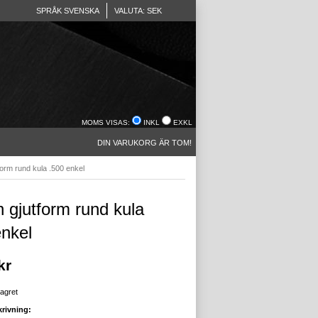
SPRÅK SVENSKA
VALUTA: SEK
MOMS VISAS:
INKL
EXKL
DIN VARUKORG ÄR TOM!
orm rund kula .500 enkel
 gjutform rund kula
enkel
kr
lagret
rivning: