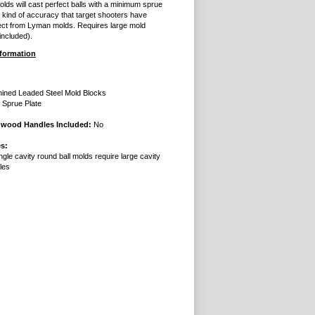
lds will cast perfect balls with a minimum sprue
 kind of accuracy that target shooters have
ct from Lyman molds. Requires large mold
included).
nformation
ined Leaded Steel Mold Blocks
l Sprue Plate
dwood Handles Included:
No
s:
ingle cavity round ball molds require large cavity
les