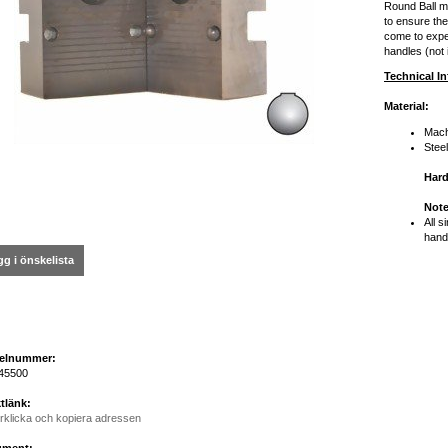
Round Ball mo
to ensure the
come to expe
handles (not 
Technical I
Material:
Mach
Stee
Har
Note
All s
hand
g i önskelista
kelnummer:
45500
tlänk:
rklicka och kopiera adressen