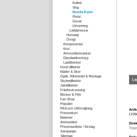
Kulfett
Slug
Runda Kulor
Pistol
Gevär
Utrustning
Laddpressar
Hornady
Övrigt
Komponenter
Krut
Ammunitionsaskar
Dies/laddverktyg
Laddböcker
Hund tillbehör
Kläder & Skor
Optik, Riktmedel & Montage
Läg
Skyttetillbehör
Jakttillbehör
Friluftsutrustning
Böcker & Film
Fan Shop
Populärt
REA och Utförsäljning
Arti
Presentkort
LY26
Batterier
Ammunition
Direk
Presentartiklar / förslag
Höge
Kampanjer
Sitemap