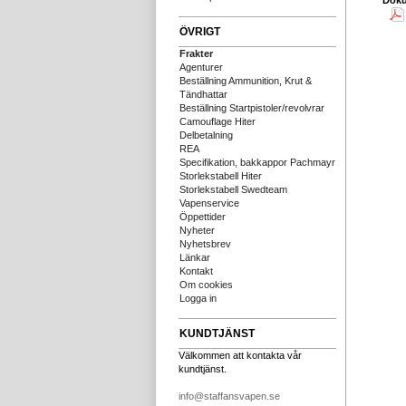
Dok
ÖVRIGT
Frakter
Agenturer
Beställning Ammunition, Krut &
Tändhattar
Beställning Startpistoler/revolvrar
Camouflage Hiter
Delbetalning
REA
Specifikation, bakkappor Pachmayr
Storlekstabell Hiter
Storlekstabell Swedteam
Vapenservice
Öppettider
Nyheter
Nyhetsbrev
Länkar
Kontakt
Om cookies
Logga in
KUNDTJÄNST
Välkommen att kontakta vår
kundtjänst.
info@staffansvapen.se