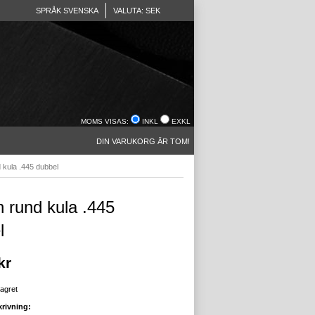
SPRÅK SVENSKA
VALUTA: SEK
MOMS VISAS:
INKL
EXKL
DIN VARUKORG ÄR TOM!
 kula .445 dubbel
 rund kula .445
l
kr
lagret
rivning: