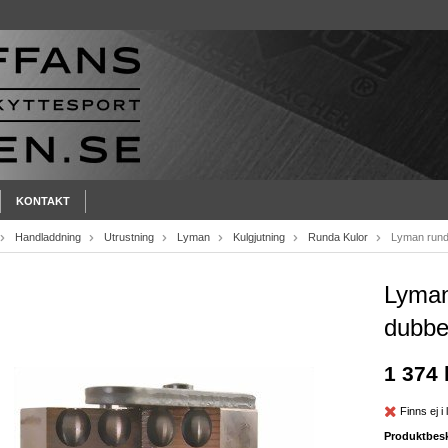
KONTAKT
Handladdning
Utrustning
Lyman
Kulgjutning
Runda Kulor
Lyman rund
Lyman
dubbe
1 374 
Finns ej i 
Produktbesk