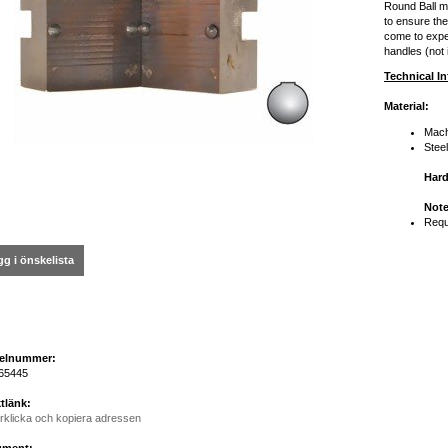
Round Ball mo
to ensure the
come to expe
handles (not 
Technical I
Material:
Mach
Stee
Har
Note
Requ
g i önskelista
kelnummer:
65445
tlänk:
rklicka och kopiera adressen