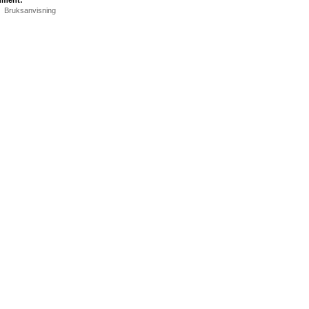
ument:
Bruksanvisning