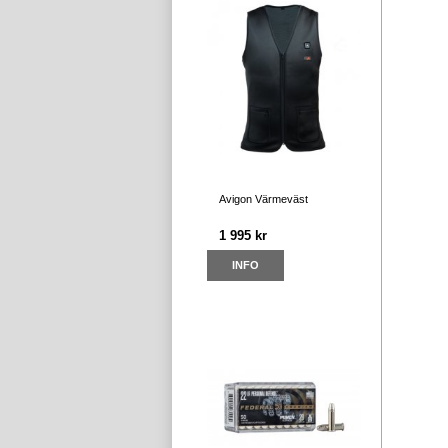
Avigon Värmeväst
1 995 kr
INFO