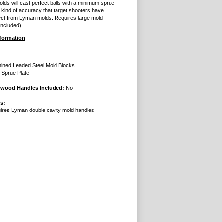
lds will cast perfect balls with a minimum sprue
 kind of accuracy that target shooters have
ct from Lyman molds. Requires large mold
included).
nformation
ined Leaded Steel Mold Blocks
l Sprue Plate
dwood Handles Included:
No
s:
ires Lyman double cavity mold handles