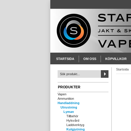
STARTSIDA
OM OSS
KÖPVILLKOR
Startsida
PRODUKTER
Vapen
Ammunition
Handladdning
Utrustning
Lyman
Tillbehör
Hylsvård
Laddverktyg
Kulgjutning