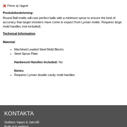
Finns ej i lagret
Produktbeskrivning:
Round Ball molds will cast perfect balls with a minimum sprue to ensure the kind of
accuracy that target shooters have come to expect from Lyman molds. Requires large
mold handles (not included).
Technical Information
Material:
Machined Leaded Steel Mold Blocks
Steel Sprue Plate
Hardwood Handles Included:
No
Notes:
Requires Lyman double cavity mold handles
KONTAKTA
Staffans Vapen & Jakt AB
Butik och webhop