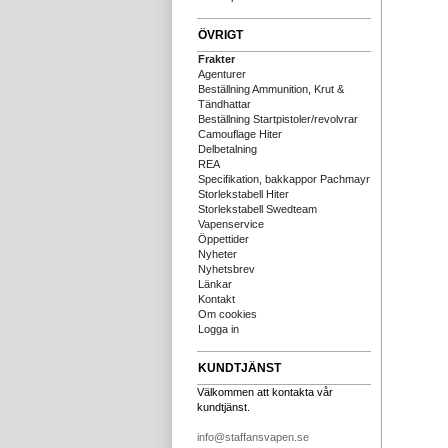
ÖVRIGT
Frakter
Agenturer
Beställning Ammunition, Krut &
Tändhattar
Beställning Startpistoler/revolvrar
Camouflage Hiter
Delbetalning
REA
Specifikation, bakkappor Pachmayr
Storlekstabell Hiter
Storlekstabell Swedteam
Vapenservice
Öppettider
Nyheter
Nyhetsbrev
Länkar
Kontakt
Om cookies
Logga in
KUNDTJÄNST
Välkommen att kontakta vår
kundtjänst.
info@staffansvapen.se