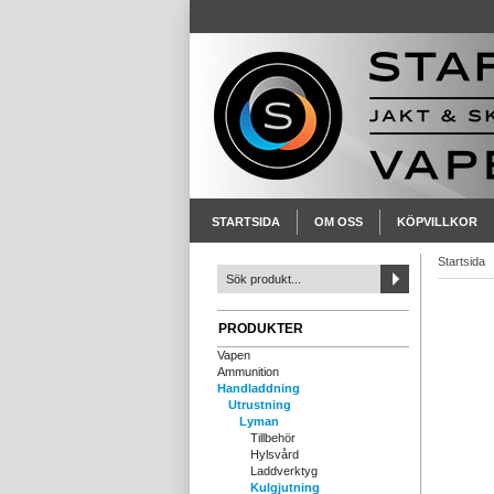
STARTSIDA
OM OSS
KÖPVILLKOR
Startsida
PRODUKTER
Vapen
Ammunition
Handladdning
Utrustning
Lyman
Tillbehör
Hylsvård
Laddverktyg
Kulgjutning