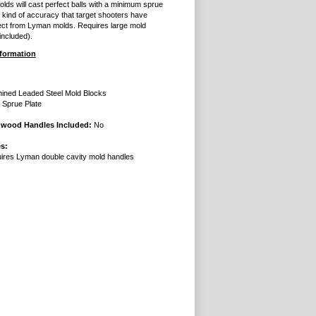
lds will cast perfect balls with a minimum sprue
 kind of accuracy that target shooters have
ct from Lyman molds. Requires large mold
included).
nformation
ined Leaded Steel Mold Blocks
l Sprue Plate
dwood Handles Included:
No
s:
ires Lyman double cavity mold handles