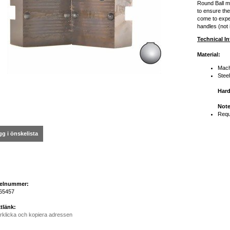
Round Ball mo
to ensure the
come to expe
handles (not 
Technical I
Material:
Mach
Stee
Har
Note
Requ
g i önskelista
kelnummer:
65457
tlänk:
rklicka och kopiera adressen