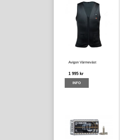
Avigon Värmeväst
1 995 kr
INFO