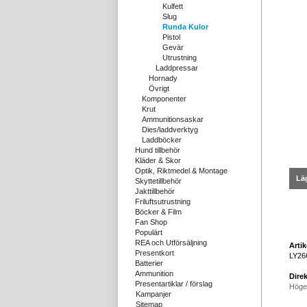
Kulfett
Slug
Runda Kulor
Pistol
Gevär
Utrustning
Laddpressar
Hornady
Övrigt
Komponenter
Krut
Ammunitionsaskar
Dies/laddverktyg
Laddböcker
Hund tillbehör
Kläder & Skor
Optik, Riktmedel & Montage
Läg
Skyttetillbehör
Jakttillbehör
Friluftsutrustning
Böcker & Film
Fan Shop
Populärt
REA och Utförsäljning
Arti
Presentkort
LY26
Batterier
Ammunition
Direk
Presentartiklar / förslag
Höge
Kampanjer
Sitemap