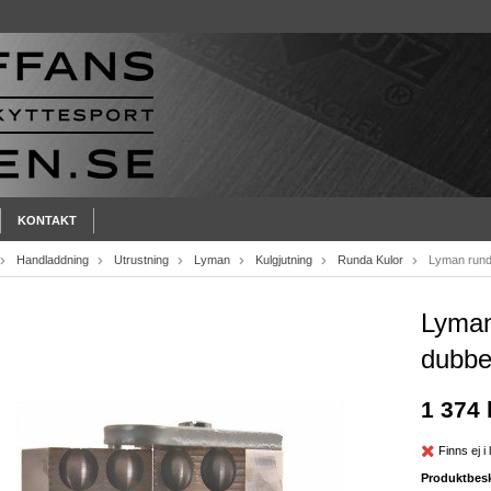
KONTAKT
Handladdning
Utrustning
Lyman
Kulgjutning
Runda Kulor
Lyman rund
Lyman
dubbe
1 374 
Finns ej i 
Produktbesk