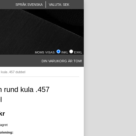
SPRÅK SVENSKA
VALUTA: SEK
MOMS VISAS:
INKL
EXKL
DIN VARUKORG ÄR TOM!
 kula .457 dubbel
 rund kula .457
l
kr
lagret
rivning: