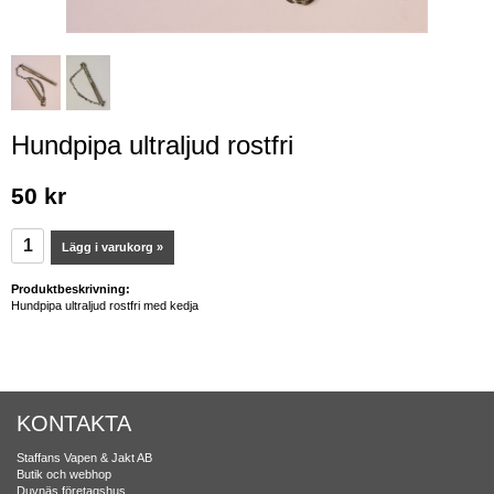
Hundpipa ultraljud rostfri
50 kr
Lägg i varukorg »
Produktbeskrivning:
Hundpipa ultraljud rostfri med kedja
KONTAKTA
Staffans Vapen & Jakt AB
Butik och webhop
Duvnäs företagshus,