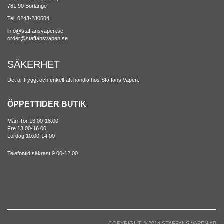
781 90 Borlänge
Tel: 0243-230504
info@staffansvapen.se
order@staffansvapen.se
SÄKERHET
Det är tryggt och enkelt att handla hos Staffans Vapen.
ÖPPETTIDER BUTIK
Mån-Tor 13.00-18.00
Fre 13.00-16.00
Lördag 10.00-14.00
Telefontid säkrast 9.00-12.00
COPYRIGHT © 2014 STAFFANS VAPEN AB