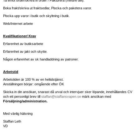
Ta emot order/skriva in order / Fakturera (mindre del).
Boka frakt/skriva ut fraktsedlar, Plocka och paketera varor.
Plocka upp varor i butik och skyltning i butik.
Web/Internet arbete
Kvalifikationer/ Krav
Erfarenhet av butiksarbete
Erfarenhet av jakt och skytte.
Någon erfarenhet av sk handladdning av patroner.
Arbetstid
Arbetstiden är 100 % av en heltidstjänst.
Anställningen börjar: omgående efter ÖK
Skicka in din ansökan, snarast då urval och intervjuer sker löpande, innehållandes CV
och ett personligt brev till
staffan@staffansvapen.se
märk ansökan med
Försäljning/administration.
Med vänlig hälsning
Staffan Leth
VD