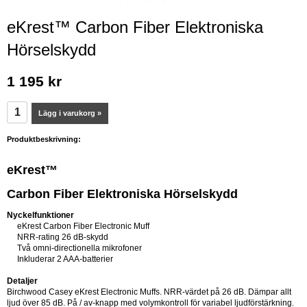
eKrest™ Carbon Fiber Elektroniska
Hörselskydd
1 195 kr
Lägg i varukorg »
Produktbeskrivning:
eKrest™
Carbon Fiber Elektroniska Hörselskydd
Nyckelfunktioner
eKrest Carbon Fiber Electronic Muff
NRR-rating 26 dB-skydd
Två omni-directionella mikrofoner
Inkluderar 2 AAA-batterier
Detaljer
Birchwood Casey eKrest Electronic Muffs. NRR-värdet på 26 dB. Dämpar allt
ljud över 85 dB. På / av-knapp med volymkontroll för variabel ljudförstärkning.