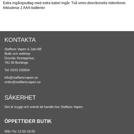
Extra ingångsuttag med extra kabel ingår. Två omni-directionella mikrofoner.
Inkluderar 2 AAA-batterier.
KONTAKTA
Staffans Vapen & Jakt AB
Butik och webhop
Duvnäs företagshus,
781 90 Borlänge
Tel: 0243-230504
info@staffansvapen.se
order@staffansvapen.se
SÄKERHET
Det är tryggt och enkelt att handla hos Staffans Vapen.
ÖPPETTIDER BUTIK
Mån-Tor 13.00-18.00