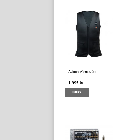
Avigon Värmeväst
1 995 kr
INFO