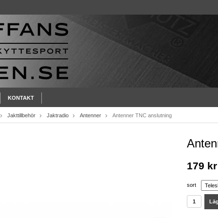
KONTAKT
Jakttillbehör
Jaktradio
Antenner
Antenner TNC anslutning
Anten
179 kr
sort
Läg