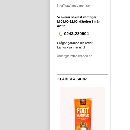
info@staffansvapen.se
Vi svarar säkrast vardagar
kl 09.00-12.00, därefter i mån
av tid
0243-230504
Frågor gällande din order
kan också mailas till
order@staffansvapen.se
KLÄDER & SKOR