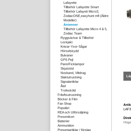
Lafayette
Tillbehör Lafayette Smart
Tillbehör Lafayett Micro3,
ZodiacONE,easyhunt mfl (Äldre
Modeller)
Antenner
Tillbehör Lafayette Micro 4 & 5,
Zodiac Team
Ryggsäckar & Tillbehör
Lockjakt
Knivar-Yxor-Sågar
Hörselskydd
Bulvaner
GPS Pejl
Pann/Ficklampor
Skjutstöd
Nosband, Viltdrag
Läg
Slaktutrustning
Signalartiklar
Åtel
Trofesköld
Friluftsutrustning
Böcker & Film
Fan Shop
Arti
Populärt
LAF3
REA och Utförsäljning
Presentkort
Direk
Batterier
Höge
Ammunition
Presentartiklar / förslag