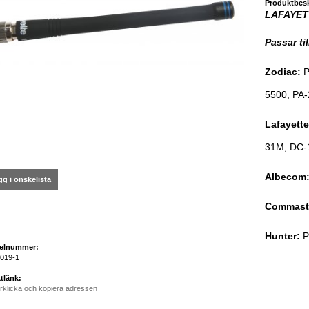
Produktbesk
LAFAYET
Passar ti
Zodiac:
P
5500, PA-
Lafayette
31M, DC-
Albecom
g i önskelista
Commast
Hunter:
P
kelnummer:
019-1
tlänk:
rklicka och kopiera adressen