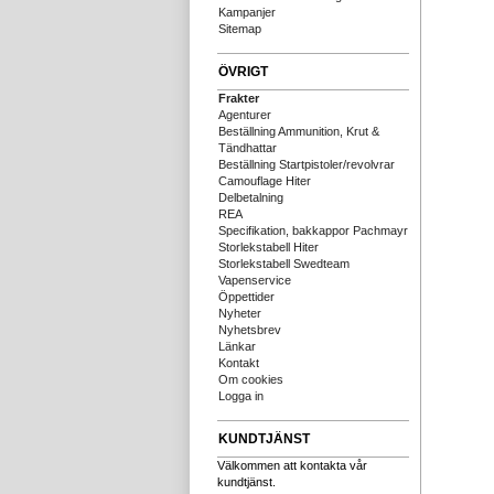
Kampanjer
Sitemap
ÖVRIGT
Frakter
Agenturer
Beställning Ammunition, Krut &
Tändhattar
Beställning Startpistoler/revolvrar
Camouflage Hiter
Delbetalning
REA
Specifikation, bakkappor Pachmayr
Storlekstabell Hiter
Storlekstabell Swedteam
Vapenservice
Öppettider
Nyheter
Nyhetsbrev
Länkar
Kontakt
Om cookies
Logga in
KUNDTJÄNST
Välkommen att kontakta vår
kundtjänst.