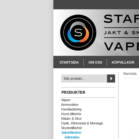
STARTSIDA
OM OSS
KÖPVILLKOR
Startsida
PRODUKTER
Vapen
Ammunition
Handladdning
Hund tillbehör
Kläder & Skor
Optik, Riktmedel & Montage
Skyttetillbehör
Jakttillbehör
Jaktradio