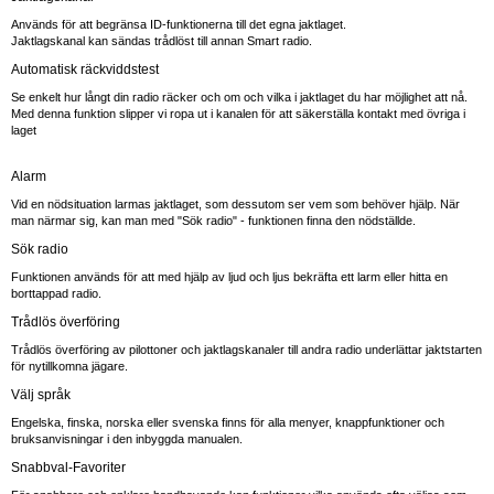
Används för att begränsa ID-funktionerna till det egna jaktlaget.
Jaktlagskanal kan sändas trådlöst till annan Smart radio.
Automatisk räckviddstest
Se enkelt hur långt din radio räcker och om och vilka i jaktlaget du har möjlighet att nå.
Med denna funktion slipper vi ropa ut i kanalen för att säkerställa kontakt med övriga i
laget
Alarm
Vid en nödsituation larmas jaktlaget, som dessutom ser vem som behöver hjälp. När
man närmar sig, kan man med "Sök radio" - funktionen finna den nödställde.
Sök radio
Funktionen används för att med hjälp av ljud och ljus bekräfta ett larm eller hitta en
borttappad radio.
Trådlös överföring
Trådlös överföring av pilottoner och jaktlagskanaler till andra radio underlättar jaktstarten
för nytillkomna jägare.
Välj språk
Engelska, finska, norska eller svenska finns för alla menyer, knappfunktioner och
bruksanvisningar i den inbyggda manualen.
Snabbval-Favoriter