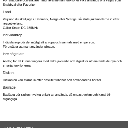
För snabbare och enklare handhavande kan funktioner vilka används ofta väljas som
Snabbval eller Favoriter.
Land
Välj land du skall jaga i, Danmark, Norge eller Sverige, så ställs jaktkanalerna in efter
respetive land.
Gäller Smart DC-155MHz.
Individanrop
Individanrop gör det möjligt att anropa och samtala med en person.
Förutsätter att man använder pilotton.
Inre högtalare
Analog för att kunna fungera med äldre jaktradio och digital för att använda de nya och
smarta funktionerna.
Diskant
Diskanten kan ställas in efter anslutet tillbehör och användarens hörsel.
Basläge
Basläget gör radion mycket enkelt att använda, då endast volym och kanal blir
tillgängliga.