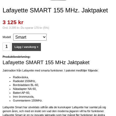
Lafayette SMART 155 MHz. Jaktpaket
3 125 kr
Ord. 3 295 kr. Du sparar 170 kr (5%)
Modell
Lägg i varukorg »
Produktbeskrivning:
Lafayette SMART 155 MHz Jaktpaket
Jaktradion från Lafayette med smarta funktioner. I paketet medföljer följande:
Radioväska,
Radiodel 155MHz,
Bordsladdare BL-60,
Nätadapter NA-60,
Batteri AP-60,
Inre öronmussla,
Gummiantenn 155MHz.
Lafayette Smart har utveklats utifrån alla de kunskaper Lafayette har samlat på sig
genom åren, och med en insikt om vad den moderna jägaren vill ha för funktioner.
Lafayette Smart är en ny inovativ jaktradio som har mångt fler funktioner än ändra