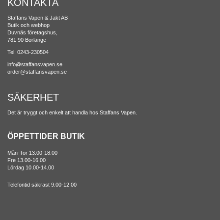
KONTAKTA
Staffans Vapen & Jakt AB
Butik och webhop
Duvnäs företagshus,
781 90 Borlänge
Tel: 0243-230504
info@staffansvapen.se
order@staffansvapen.se
SÄKERHET
Det är tryggt och enkelt att handla hos Staffans Vapen.
ÖPPETTIDER BUTIK
Mån-Tor 13.00-18.00
Fre 13.00-16.00
Lördag 10.00-14.00
Telefontid säkrast 9.00-12.00