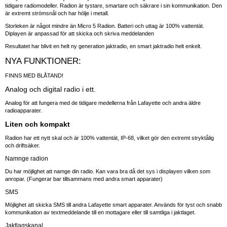
tidigare radiomodeller. Radion är tystare, smartare och säkrare i sin kommunikation. Den
är extremt strömsnål och har hölje i metall.
Storleken är något mindre än Micro 5 Radion. Batteri och uttag är 100% vattentät.
Diplayen är anpassad för att skicka och skriva meddelanden
Resultatet har blivit en helt ny generation jaktradio, en smart jaktradio helt enkelt.
NYA FUNKTIONER:
FINNS MED BLÅTAND!
Analog och digital radio i ett.
Analog för att fungera med de tidigare medellerna från Lafayette och andra äldre
radioapparater.
Liten och kompakt
Radion har ett nytt skal och är 100% vattentät, IP-68, vilket gör den extremt stryktålig
och driftsäker.
Namnge radion
Du har möjlighet att namge din radio. Kan vara bra då det sys i displayen vilken som
anropar. (Fungerar bar tillsammans med andra smart apparater)
SMS
Möjlighet att skicka SMS till andra Lafayette smart apparater. Används för tyst och snabb
kommunikation av textmeddelande till en mottagare eller till samtliga i jaktlaget.
Jaktlagskanal