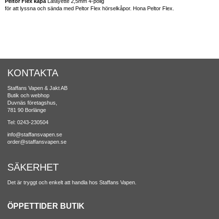
Peltor Flex kåpa
Lafayette 2,5mm 4-polig
för att lyssna och sända med Peltor Flex hörselkåpor. Hona Peltor Flex.
KONTAKTA
Staffans Vapen & Jakt AB
Butik och webhop
Duvnäs företagshus,
781 90 Borlänge
Tel: 0243-230504
info@staffansvapen.se
order@staffansvapen.se
SÄKERHET
Det är tryggt och enkelt att handla hos Staffans Vapen.
ÖPPETTIDER BUTIK