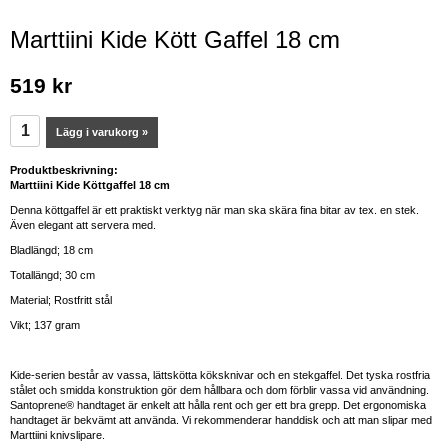
Marttiini Kide Kött Gaffel 18 cm
519 kr
Lägg i varukorg »
Produktbeskrivning:
Marttiini Kide Köttgaffel 18 cm
Denna köttgaffel är ett praktiskt verktyg när man ska skära fina bitar av tex. en stek.
Även elegant att servera med.
Bladlängd; 18 cm
Totallängd; 30 cm
Material; Rostfritt stål
Vikt; 137 gram
Kide-serien består av vassa, lättskötta köksknivar och en stekgaffel. Det tyska rostfria
stålet och smidda konstruktion gör dem hållbara och dom förblir vassa vid användning.
Santoprene® handtaget är enkelt att hålla rent och ger ett bra grepp. Det ergonomiska
handtaget är bekvämt att använda. Vi rekommenderar handdisk och att man slipar med
Marttiini knivslipare.