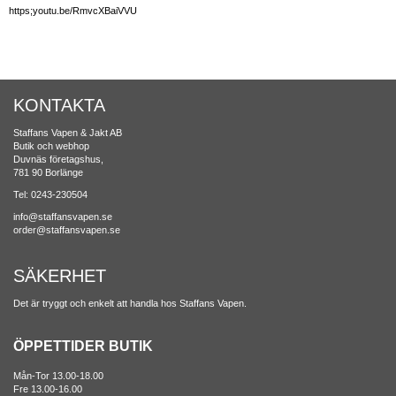
https;youtu.be/RmvcXBaiVVU
KONTAKTA
Staffans Vapen & Jakt AB
Butik och webhop
Duvnäs företagshus,
781 90 Borlänge
Tel: 0243-230504
info@staffansvapen.se
order@staffansvapen.se
SÄKERHET
Det är tryggt och enkelt att handla hos Staffans Vapen.
ÖPPETTIDER BUTIK
Mån-Tor 13.00-18.00
Fre 13.00-16.00