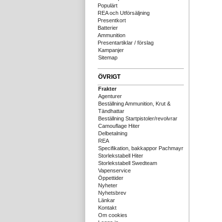
Populärt
REA och Utförsäljning
Presentkort
Batterier
Ammunition
Presentartiklar / förslag
Kampanjer
Sitemap
ÖVRIGT
Frakter
Agenturer
Beställning Ammunition, Krut &
Tändhattar
Beställning Startpistoler/revolvrar
Camouflage Hiter
Delbetalning
REA
Specifikation, bakkappor Pachmayr
Storlekstabell Hiter
Storlekstabell Swedteam
Vapenservice
Öppettider
Nyheter
Nyhetsbrev
Länkar
Kontakt
Om cookies