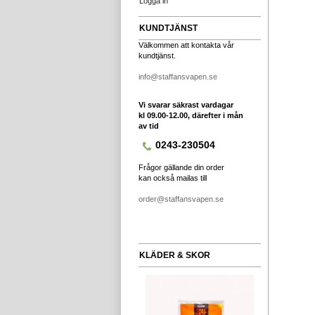
Logga in
KUNDTJÄNST
Välkommen att kontakta vår
kundtjänst.
info@staffansvapen.se
Vi svarar säkrast vardagar
kl 09.00-12.00, därefter i mån
av tid
0243-230504
Frågor gällande din order
kan också mailas till
order@staffansvapen.se
KLÄDER & SKOR