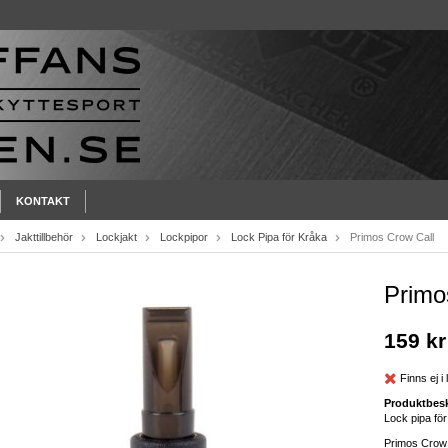
KONTAKT
Jakttillbehör
Lockjakt
Lockpipor
Lock Pipa för Kråka
Primos Crow Call
Primo
159 kr
Finns ej i 
Produktbesk
Lock pipa fö
Primos Crow C