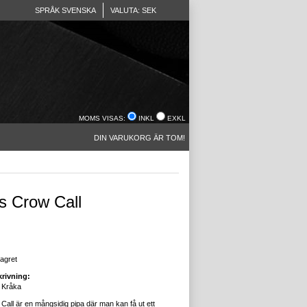
SPRÅK SVENSKA
VALUTA: SEK
MOMS VISAS:
INKL
EXKL
DIN VARUKORG ÄR TOM!
s Crow Call
lagret
rivning:
r Kråka
all är en mångsidig pipa där man kan få ut ett