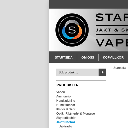
STARTSIDA
OM OSS
KÖPVILLKOR
Startsida
PRODUKTER
Vapen
Ammunition
Handladdning
Hund tillbehör
Kläder & Skor
Optik, Riktmedel & Montage
Skyttetillbehör
Jakttillbehör
Jaktradio