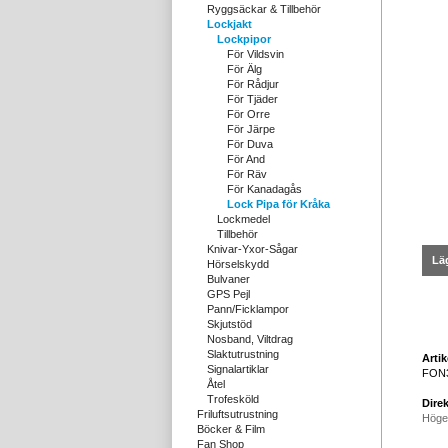
Ryggsäckar & Tillbehör
Lockjakt
Lockpipor
För Vildsvin
För Älg
För Rådjur
För Tjäder
För Orre
För Järpe
För Duva
För And
För Räv
För Kanadagås
Lock Pipa för Kråka
Lockmedel
Tillbehör
Knivar-Yxor-Sågar
Läg
Hörselskydd
Bulvaner
GPS Pejl
Pann/Ficklampor
Skjutstöd
Nosband, Viltdrag
Slaktutrustning
Arti
Signalartiklar
FON
Åtel
Trofesköld
Direk
Friluftsutrustning
Höge
Böcker & Film
Fan Shop