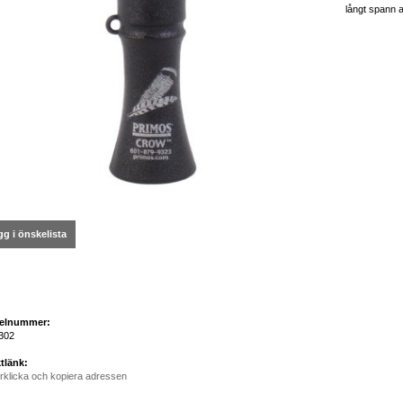
långt spann a
g i önskelista
kelnummer:
302
tlänk:
rklicka och kopiera adressen