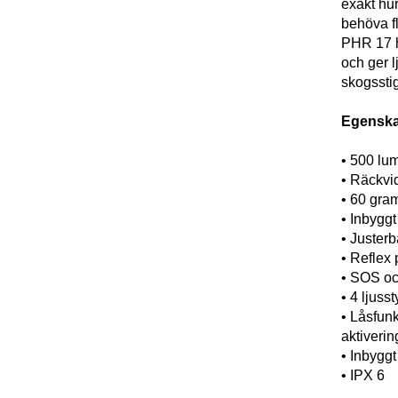
exakt hur 
behöva fl
PHR 17 h
och ger l
skogsstig
Egenska
• 500 lu
• Räckvid
• 60 gra
• Inbyggt
• Juster
• Reflex
• SOS o
• 4 ljusst
• Låsfunk
aktiverin
• Inbyggt 
• IPX 6