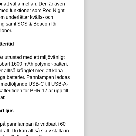
or att välja mellan. Den är även
 med funktioner som Red Night
m underlättar kvälls- och
ing samt SOS & Beacon för
ioner.
teritid
 utrustad med ett miljövänligt
sbart 1600 mAh polymer-batteri.
r alltså krånglet med att köpa
iga batterier. Pannlampan laddas
medföljande USB-C till USB-A-
atteritiden för PHR 17 är upp till
ar.
rt ljus
på pannlampan är vridbart i 60
drätt. Du kan alltså själv ställa in