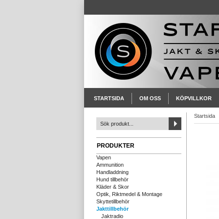
STARTSIDA
OM OSS
KÖPVILLKOR
Startsida
PRODUKTER
Vapen
Ammunition
Handladdning
Hund tillbehör
Kläder & Skor
Optik, Riktmedel & Montage
Skyttetillbehör
Jakttillbehör
Jaktradio