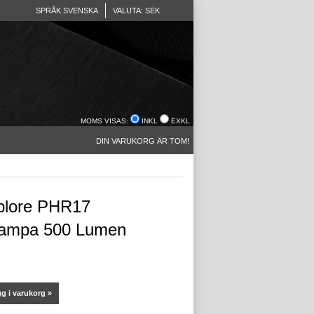
SPRÅK SVENSKA
VALUTA: SEK
MOMS VISAS:
INKL
EXKL
DIN VARUKORG ÄR TOM!
plore PHR17
lampa 500 Lumen
g i varukorg »