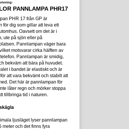
rivning:
LOR PANNLAMPA PHR17
pan PHR 17 från GP är
 för dig som gillar att leva ett
v utomhus. Oavsett om det är i
, ute på sjön eller på
latsen. Pannlampan väger bara
ilket motsvarar cirka hälften av
ltelefon. Pannlampan är smidig,
och bekväm att bära på huvudet.
alet i bandet är elastiskt och är
för att vara bekvämt och stabilt att
med. Det här är pannlampan för
inte låter regn och mörker stoppa
tt tillbringa tid i naturen.
uskägla
ximala ljusläget lyser pannlampan
85 meter och det finns fyra