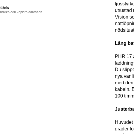
ljusstyrk
tlänk:
utrustad
rklicka och kopiera adressen
Vision so
nattlöpn
nödsituat
Lång bat
PHR 17 är
laddning
Du slippe
nya vanl
med den 
kabeln. B
100 timm
Justerba
Huvudet 
grader lo