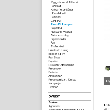
Ryggsäckar & Tillbehör
Lockjakt
Knivar-Yxor-Sågar
Hörselskydd
Bulvaner
GPS Pejl
Pann/Ficklampor
Skjutstöd
Nosband, Viltdrag
Slaktutrustning
Signalartiklar
Åtel
Trofesköld
Friluftsutrustning
Böcker & Film
Fan Shop
Populärt
REA och Utförsäljning
Presentkort
Batterier
Ammunition
Presentartiklar / förslag
Läg
Kampanjer
Sitemap
ÖVRIGT
Frakter
Arti
Agenturer
LAF
Beställning Ammunition, Krut &