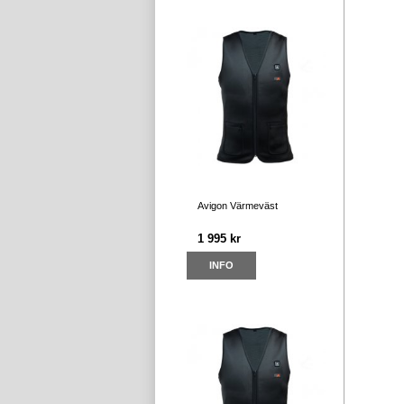
Avigon Värmeväst
1 995 kr
INFO