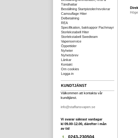
Tändhattar
Direk
Beställning Startpistoler/revolvrar
Höge
Camouflage Hiter
Delbetalning
REA
Specifikation, bakkappor Pachmayr
Storlekstabell Hiter
Storlekstabell Swedteam
Vapenservice
Öppettider
Nyheter
Nyhetsbrev
Länkar
Kontakt
Om cookies
Logga in
KUNDTJÄNST
Välkommen att kontakta vår
kundtjänst.
info@staffansvapen.se
Vi svarar säkrast vardagar
kl 09.00-12.00, därefter i mån
av tid
0243-230504