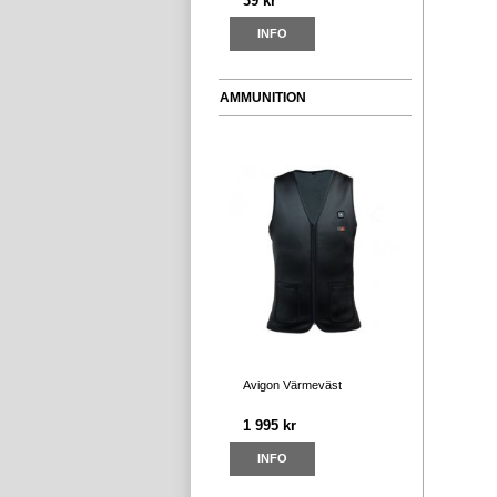
39 kr
INFO
AMMUNITION
Avigon Värmeväst
1 995 kr
INFO