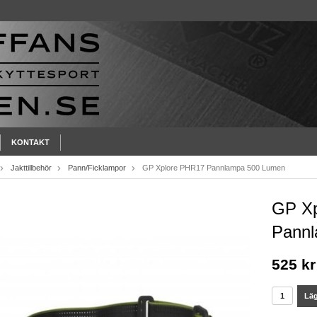
KONTAKT
Jakttillbehör
Pann/Ficklampor
GP Xplore PHR17 Pannlampa 500 Lumen
GP X
Pann
525 kr
Läg