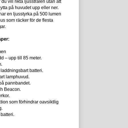
du vill rikta ljusstrålen utan att
ytta på huvudet upp eller ner.
ar en ljusstyrka på 500 lumen
jus som räcker för de flesta
ar.
per:
men
d – upp till 85 meter.
m.
 laddningsbart batteri.
bart lamphuvud.
 på pannbandet.
ch Beacon.
yrkor.
tion som förhindrar oavsiktlig
g.
batteri.