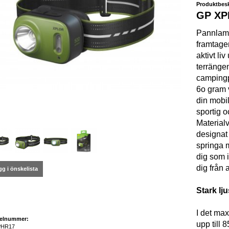
Produktbesk
GP XP
Pannlam
framtagen
aktivt li
terrängen
campingp
6o gram v
din mobi
sportig 
Materialv
designat 
springa 
dig som 
dig från a
g i önskelista
Stark lj
I det ma
kelnummer:
upp till 
PHR17