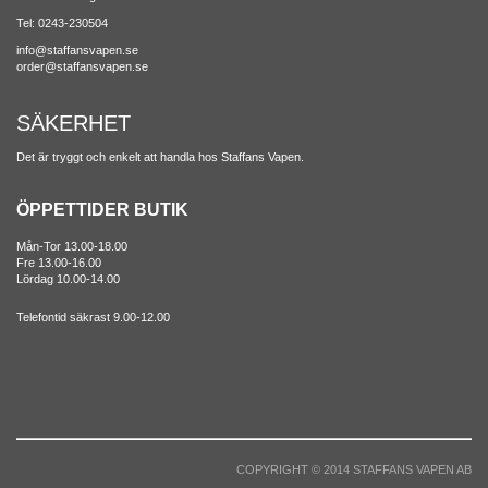
Tel: 0243-230504
info@staffansvapen.se
order@staffansvapen.se
SÄKERHET
Det är tryggt och enkelt att handla hos Staffans Vapen.
ÖPPETTIDER BUTIK
Mån-Tor 13.00-18.00
Fre 13.00-16.00
Lördag 10.00-14.00
Telefontid säkrast 9.00-12.00
COPYRIGHT © 2014 STAFFANS VAPEN AB