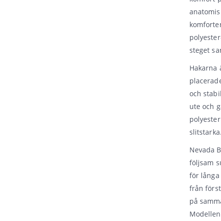
anatomis
komforten
polyester
steget sa
Hakarna ä
placerade
och stabi
ute och g
polyester
slitstarka
Nevada B
följsam s
för långa
från förs
på samma 
Modellen 