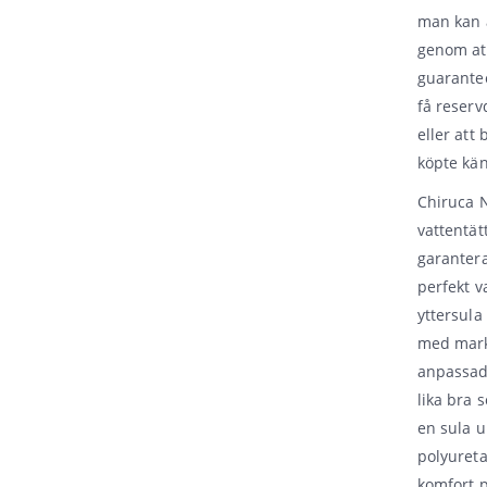
man kan a
genom at
guarant
få reserv
eller att
köpte kä
Chiruca 
vattentät
garanter
perfekt v
yttersula
med mark
anpassad 
lika bra
en sula u
polyureta
komfort p