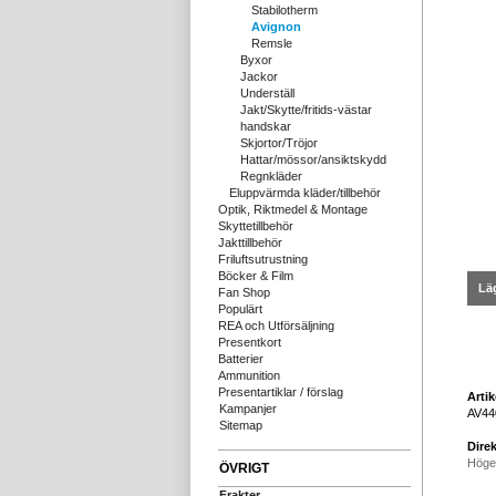
Stabilotherm
Avignon
Remsle
Byxor
Jackor
Underställ
Jakt/Skytte/fritids-västar
handskar
Skjortor/Tröjor
Hattar/mössor/ansiktskydd
Regnkläder
Eluppvärmda kläder/tillbehör
Optik, Riktmedel & Montage
Skyttetillbehör
Jakttillbehör
Friluftsutrustning
Böcker & Film
Läg
Fan Shop
Populärt
REA och Utförsäljning
Presentkort
Batterier
Ammunition
Presentartiklar / förslag
Arti
Kampanjer
AV44
Sitemap
Direk
Höge
ÖVRIGT
Frakter