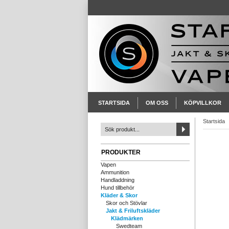
STARTSIDA
OM OSS
KÖPVILLKOR
Startsida
PRODUKTER
Vapen
Ammunition
Handladdning
Hund tillbehör
Kläder & Skor
Skor och Stövlar
Jakt & Friluftskläder
Klädmärken
Swedteam