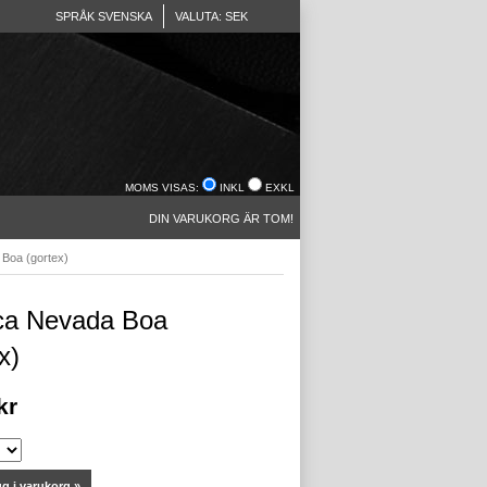
SPRÅK SVENSKA
VALUTA: SEK
MOMS VISAS:
INKL
EXKL
DIN VARUKORG ÄR TOM!
Boa (gortex)
ca Nevada Boa
x)
kr
g i varukorg »