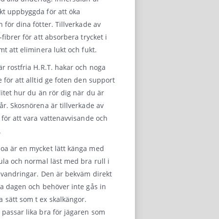
kt uppbyggda för att öka
 för dina fötter. Tillverkade av
-fibrer för att absorbera trycket i
mt att eliminera lukt och fukt.
r rostfria H.R.T. hakar och noga
 för att alltid ge foten den support
litet hur du än rör dig när du är
år. Skosnörena är tillverkade av
 för att vara vattenavvisande och
.
oa är en mycket lätt känga med
ula och normal läst med bra rull i
 vandringar. Den är bekväm direkt
ta dagen och behöver inte gås in
sätt som t ex skalkängor.
passar lika bra för jägaren som