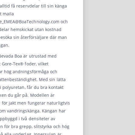
lltid få reservdelar till sin känga
t maila
ee_EMEA@BoaTechnology.com
och
delar hemskickat utan kostnad
 besöka sin återförsäljare där man
ngan.
Nevada Boa är utrustad med
t Gore-Tex® foder, vilket
ar hög andningsförmåga och
attenbeständighet. Med sin lätta
 i polyuretan, får du bra kontakt
en du går på. Modellen är
för jakt men fungerar naturligtvis
 som vandringskänga. Kängan har
ppbyggd i två densiteter av
n för bra grepp, slitstyrka och hög
å alla underlag. Innersulan är