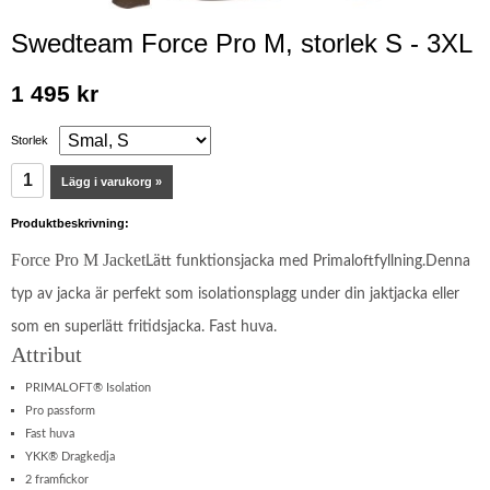
Swedteam Force Pro M, storlek S - 3XL
1 495 kr
Storlek
Lägg i varukorg »
Produktbeskrivning:
Force Pro M Jacket
Lätt funktionsjacka med Primaloftfyllning.Denna
typ av jacka är perfekt som isolationsplagg under din jaktjacka eller
som en superlätt fritidsjacka. Fast huva.
Attribut
PRIMALOFT® Isolation
Pro passform
Fast huva
YKK® Dragkedja
2 framfickor