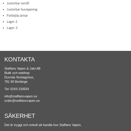
Justerbar nertill
Justerbar huvöppning
Förböjda ärmar
Lager 2
Lager 3
KONTAKTA
Staffans Vapen & Jakt AB
Butik och webhop
Duvnäs företagshus,
781 90 Borlänge
Tel: 0243-230504
info@staffansvapen.se
order@staffansvapen.se
SÄKERHET
Det är tryggt och enkelt att handla hos Staffans Vapen.