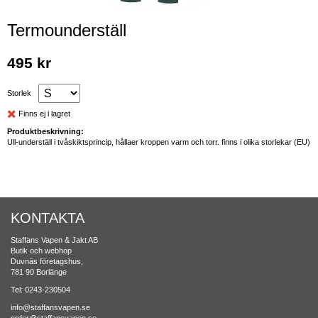
Termounderställ
495 kr
Storlek
Finns ej i lagret
Produktbeskrivning:
Ull-underställ i tvåskiktsprincip, hållaer kroppen varm och torr. finns i olika storlekar (EU)
KONTAKTA
Staffans Vapen & Jakt AB
Butik och webhop
Duvnäs företagshus,
781 90 Borlänge
Tel: 0243-230504
info@staffansvapen.se