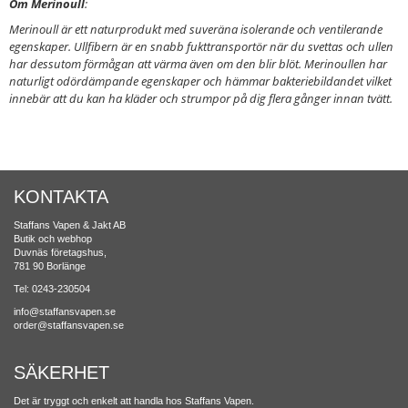
Om Merinoull
:
Merinoull är ett naturprodukt med suveräna isolerande och ventilerande
egenskaper. Ullfibern är en snabb fukttransportör när du svettas och ullen
har dessutom förmågan att värma även om den blir blöt. Merinoullen har
naturligt odördämpande egenskaper och hämmar bakteriebildandet vilket
innebär att du kan ha kläder och strumpor på dig flera gånger innan tvätt.
KONTAKTA
Staffans Vapen & Jakt AB
Butik och webhop
Duvnäs företagshus,
781 90 Borlänge
Tel: 0243-230504
info@staffansvapen.se
order@staffansvapen.se
SÄKERHET
Det är tryggt och enkelt att handla hos Staffans Vapen.