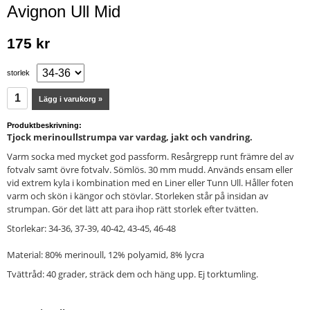
Avignon Ull Mid
175 kr
storlek
Lägg i varukorg »
Produktbeskrivning:
Tjock merinoullstrumpa var vardag, jakt och vandring.
Varm socka med mycket god passform. Resårgrepp runt främre del av
fotvalv samt övre fotvalv. Sömlös. 30 mm mudd. Används ensam eller
vid extrem kyla i kombination med en Liner eller Tunn Ull. Håller foten
varm och skön i kängor och stövlar. Storleken står på insidan av
strumpan. Gör det lätt att para ihop rätt storlek efter tvätten.
Storlekar: 34-36, 37-39, 40-42, 43-45, 46-48
Material: 80% merinoull, 12% polyamid, 8% lycra
Tvättråd: 40 grader, sträck dem och häng upp. Ej torktumling.