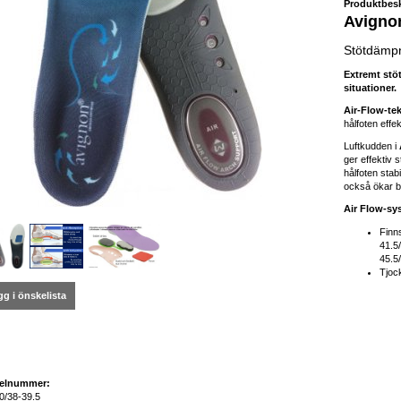
Produktbesk
Avignon
Stötdämpni
Extremt stöt
situationer.
Air-Flow-te
hålfoten effek
Luftkudden i
ger effektiv 
hålfoten stabi
också ökar bl
Air Flow-sy
Finn
41.5
45.5
Tjoc
g i önskelista
kelnummer:
0/38-39.5