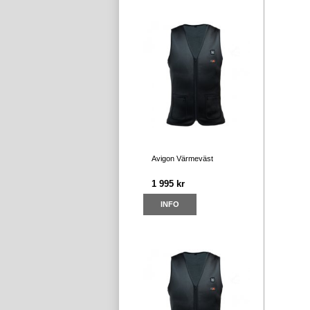
Avigon Värmeväst
1 995 kr
INFO