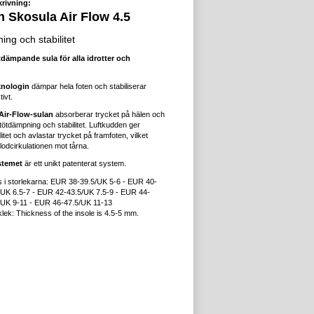
rivning:
 Skosula Air Flow 4.5
ng och stabilitet
dämpande sula för alla idrotter och
knologin
dämpar hela foten och stabiliserar
tivt.
Air-Flow-sulan
absorberar trycket på hälen och
stötdämpning och stabilitet. Luftkudden ger
litet och avlastar trycket på framfoten, vilket
odcirkulationen mot tårna.
stemet
är ett unikt patenterat system.
s i storlekarna: EUR 38-39.5/UK 5-6 - EUR 40-
/UK 6.5-7 - EUR 42-43.5/UK 7.5-9 - EUR 44-
/UK 9-11 - EUR 46-47.5/UK 11-13
klek: Thickness of the insole is 4.5-5 mm.