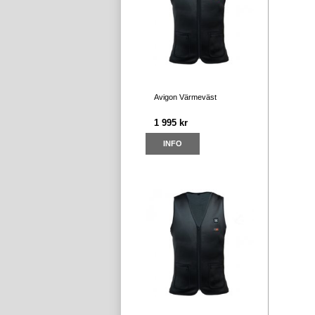
Avigon Värmeväst
1 995 kr
INFO