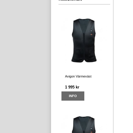
Avigon Värmeväst
1 995 kr
INFO