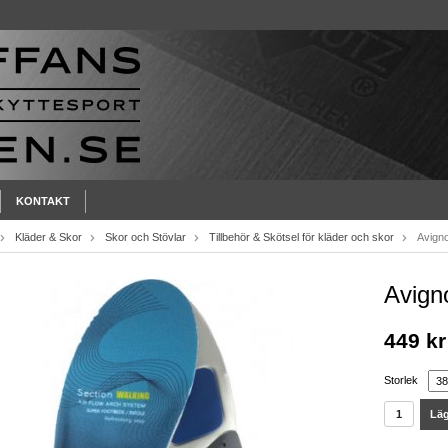
KONTAKT
Kläder & Skor
Skor och Stövlar
Tillbehör & Skötsel för kläder och skor
Avigno
Avign
449 kr
Storlek
Läg