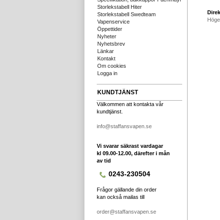
Storlekstabell Hiter
Direk
Storlekstabell Swedteam
Höge
Vapenservice
Öppettider
Nyheter
Nyhetsbrev
Länkar
Kontakt
Om cookies
Logga in
KUNDTJÄNST
Välkommen att kontakta vår
kundtjänst.
info@staffansvapen.se
Vi svarar säkrast vardagar
kl 09.00-12.00, därefter i mån
av tid
0243-230504
Frågor gällande din order
kan också mailas till
order@staffansvapen.se