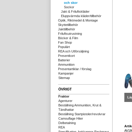
och skor
Sockor
Jakt & Friluftskläder
Eluppvärmda kläder/tillbehör
Optik, Riktmedel & Montage
Skyttetillbehör
Jakttillbehör
Friluftsutrustning
Böcker & Film
Fan Shop
Populärt
REA och Utförsäljning
Presentkort
Batterier
Ammunition
Presentartiklar / förslag
Kampanjer
Sitemap
ÖVRIGT
Frakter
Läg
Agenturer
Beställning Ammunition, Krut &
Tändhattar
Beställning Startpistoler/revolvrar
Camouflage Hiter
Delbetalning
Arti
REA
AV18
Specifikation, bakkappor Pachmayr