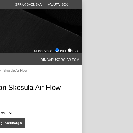
SPRÅK SVENSKA
VALUTA: SEK
MOMS VISAS:
INKL
EXKL
DIN VARUKORG ÄR TOM!
n Skosula Air Flow
on Skosula Air Flow
g i varukorg »