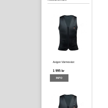
Avigon Värmeväst
1 995 kr
INFO