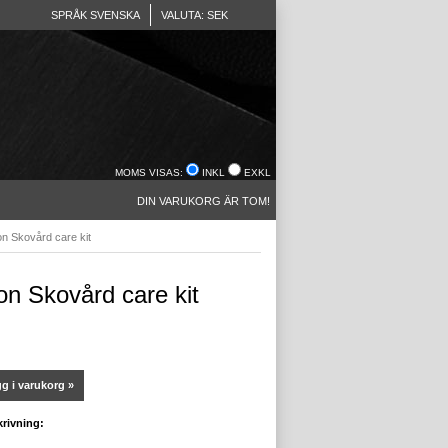
SPRÅK SVENSKA
VALUTA: SEK
MOMS VISAS:
INKL
EXKL
DIN VARUKORG ÄR TOM!
n Skovård care kit
on Skovård care kit
g i varukorg »
rivning: