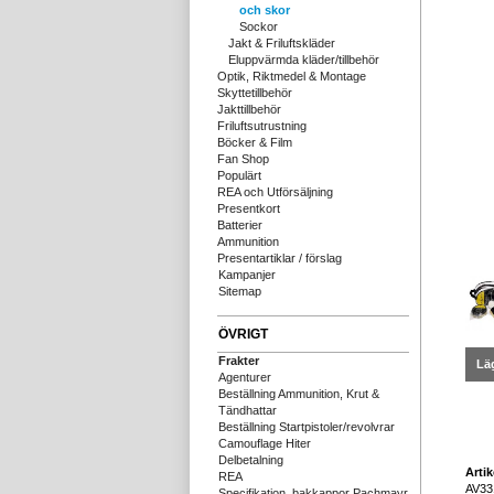
och skor
Sockor
Jakt & Friluftskläder
Eluppvärmda kläder/tillbehör
Optik, Riktmedel & Montage
Skyttetillbehör
Jakttillbehör
Friluftsutrustning
Böcker & Film
Fan Shop
Populärt
REA och Utförsäljning
Presentkort
Batterier
Ammunition
Presentartiklar / förslag
Kampanjer
Sitemap
ÖVRIGT
Frakter
Läg
Agenturer
Beställning Ammunition, Krut &
Tändhattar
Beställning Startpistoler/revolvrar
Camouflage Hiter
Delbetalning
Arti
REA
AV33
Specifikation, bakkappor Pachmayr