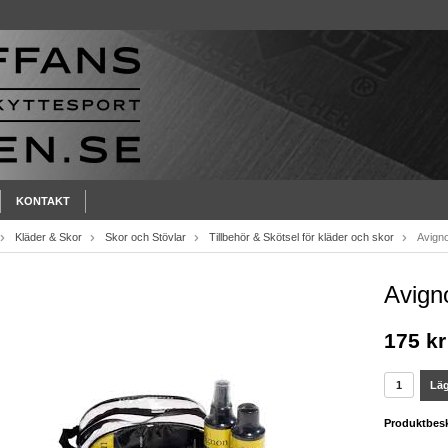
KONTAKT
Kläder & Skor
Skor och Stövlar
Tillbehör & Skötsel för kläder och skor
Avigno
Avign
175 kr
Läg
Produktbesk