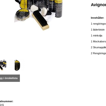
Avignon
Innehåller:
1 rengörings
1 läderlotoin
1 minkolja
1 Mockabors
2 Skumapplik
2 Rengöring
g i önskelista
kelnummer:
141