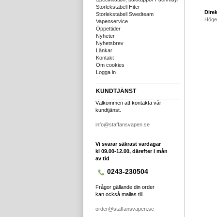
Storlekstabell Hiter
Direk
Storlekstabell Swedteam
Höge
Vapenservice
Öppettider
Nyheter
Nyhetsbrev
Länkar
Kontakt
Om cookies
Logga in
KUNDTJÄNST
Välkommen att kontakta vår
kundtjänst.
info@staffansvapen.se
Vi svarar säkrast vardagar
kl 09.00-12.00, därefter i mån
av tid
0243-230504
Frågor gällande din order
kan också mailas till
order@staffansvapen.se