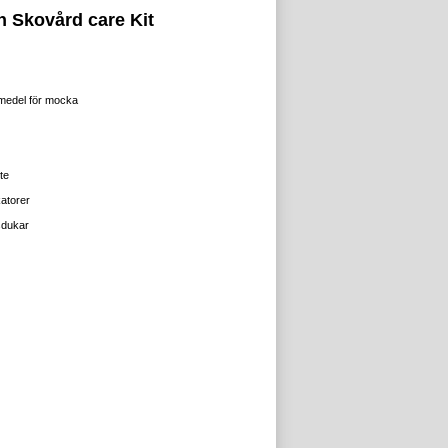
 Skovård care Kit
medel för mocka
te
atorer
sdukar