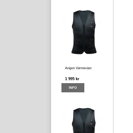
Avigon Värmeväst
1 995 kr
INFO