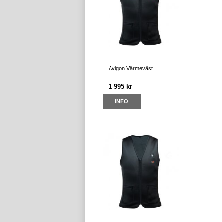
Avigon Värmeväst
1 995 kr
INFO