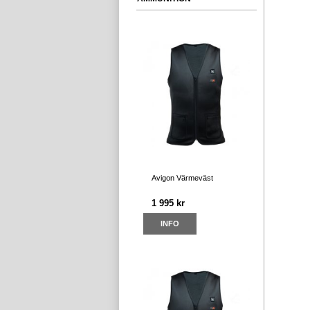
Avigon Värmeväst
1 995 kr
INFO