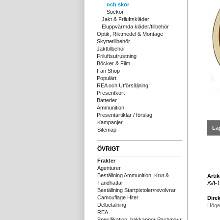
och skor
Sockor
Jakt & Friluftskläder
Eluppvärmda kläder/tillbehör
Optik, Riktmedel & Montage
Skyttetillbehör
Jakttillbehör
Friluftsutrustning
Böcker & Film
Fan Shop
Populärt
REA och Utförsäljning
Presentkort
Batterier
Ammunition
Presentartiklar / förslag
Kampanjer
Läg
Sitemap
ÖVRIGT
Frakter
Agenturer
Beställning Ammunition, Krut &
Arti
Tändhattar
AVI-
Beställning Startpistoler/revolvrar
Camouflage Hiter
Direk
Delbetalning
Höge
REA
Specifikation, bakkappor Pachmayr