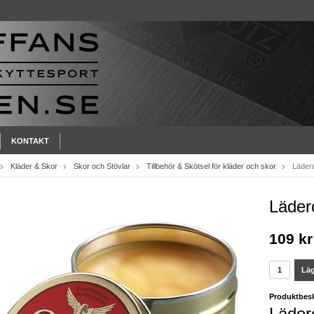
KONTAKT
Kläder & Skor
Skor och Stövlar
Tillbehör & Skötsel för kläder och skor
Läder
Läder
109 kr
Läg
Produktbesk
Läder