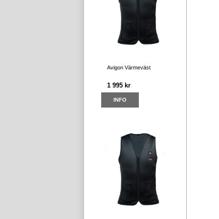
Avigon Värmeväst
1 995 kr
INFO