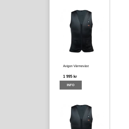
Avigon Värmeväst
1 995 kr
INFO