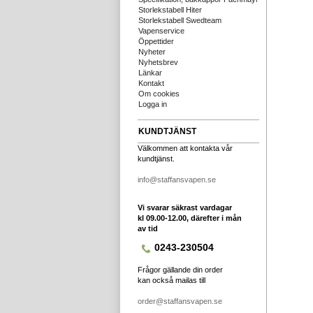
Storlekstabell Hiter
Storlekstabell Swedteam
Vapenservice
Öppettider
Nyheter
Nyhetsbrev
Länkar
Kontakt
Om cookies
Logga in
KUNDTJÄNST
Välkommen att kontakta vår
kundtjänst.
info@staffansvapen.se
Vi svarar säkrast vardagar
kl 09.00-12.00, därefter i mån
av tid
0243-230504
Frågor gällande din order
kan också mailas till
order@staffansvapen.se