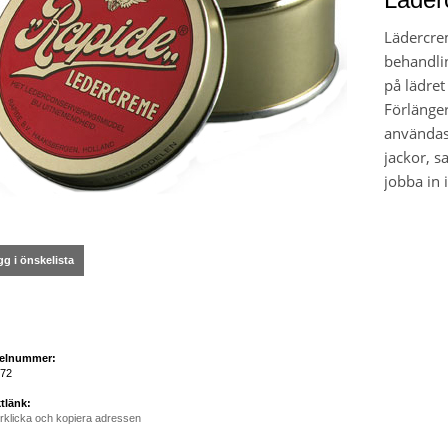
Lädercre
behandlin
på lädret
Förlänger
användas
jackor, s
jobba in i
g i önskelista
kelnummer:
172
tlänk:
rklicka och kopiera adressen