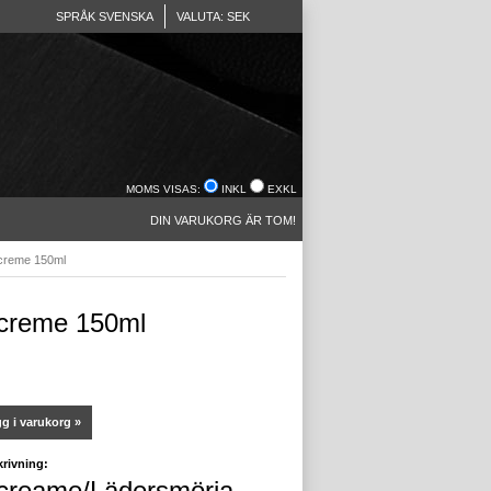
SPRÅK SVENSKA
VALUTA: SEK
MOMS VISAS:
INKL
EXKL
DIN VARUKORG ÄR TOM!
creme 150ml
creme 150ml
g i varukorg »
rivning:
creame/Lädersmörja