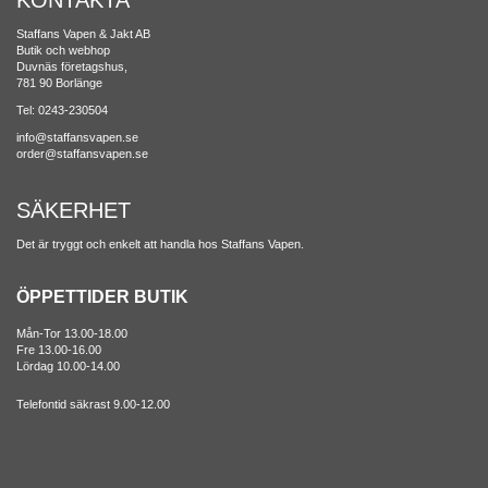
KONTAKTA
Staffans Vapen & Jakt AB
Butik och webhop
Duvnäs företagshus,
781 90 Borlänge
Tel: 0243-230504
info@staffansvapen.se
order@staffansvapen.se
SÄKERHET
Det är tryggt och enkelt att handla hos Staffans Vapen.
ÖPPETTIDER BUTIK
Mån-Tor 13.00-18.00
Fre 13.00-16.00
Lördag 10.00-14.00
Telefontid säkrast 9.00-12.00