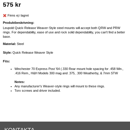
575 kr
Finns ej i lagret
Produktbeskrivning:
Leupold Quick-Release Weaver-Style steel mounts will accept both QRW and PRW
rings. For dependability, ease of use and rock solid dependability, you can't find a better
base.
Material:
Steel
Style:
Quick Release Weaver Style
Fits:
Winchester 70 Express Post '64 (.330 Rear mount hole spacing for .458 Win.,
.416 Rem., H&H Models 300 mag and .375, .300 Weatherby, & 7mm STW
Notes:
Any manufacturer's Weaver-style rings will mount to these rings.
Torx screws and driver included.