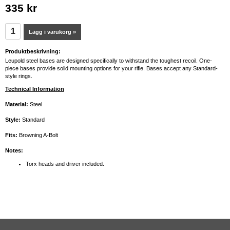
335 kr
Lägg i varukorg »
Produktbeskrivning:
Leupold steel bases are designed specifically to withstand the toughest recoil. One-
piece bases provide solid mounting options for your rifle. Bases accept any Standard-
style rings.
Technical Information
Material:
Steel
Style:
Standard
Fits:
Browning A-Bolt
Notes:
Torx heads and driver included.