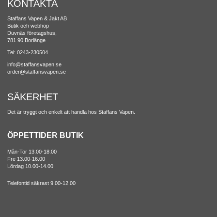
KONTAKTA
Staffans Vapen & Jakt AB
Butik och webhop
Duvnäs företagshus,
781 90 Borlänge
Tel: 0243-230504
info@staffansvapen.se
order@staffansvapen.se
SÄKERHET
Det är tryggt och enkelt att handla hos Staffans Vapen.
ÖPPETTIDER BUTIK
Mån-Tor 13.00-18.00
Fre 13.00-16.00
Lördag 10.00-14.00
Telefontid säkrast 9.00-12.00