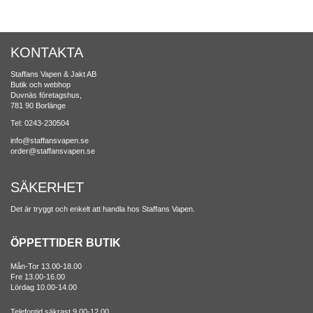
KONTAKTA
Staffans Vapen & Jakt AB
Butik och webhop
Duvnäs företagshus,
781 90 Borlänge
Tel: 0243-230504
info@staffansvapen.se
order@staffansvapen.se
SÄKERHET
Det är tryggt och enkelt att handla hos Staffans Vapen.
ÖPPETTIDER BUTIK
Mån-Tor 13.00-18.00
Fre 13.00-16.00
Lördag 10.00-14.00
Telefontid säkrast 9.00-12.00