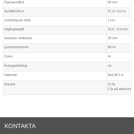
Ögonavstånd
90 mm
Synfält/100 m
37 m / 9,2 m
Justering per klick
1 cm
Utgångspupill
12,0 - 6,0 mm
Diameter mellantub
30 mm
Ljustransmission
90+%
Zoom
4x
Kvävgasfyllning
Ja
Vattentät
Ned till 2 m
Garanti
10 år,
2 år på elektronik
KONTAKTA