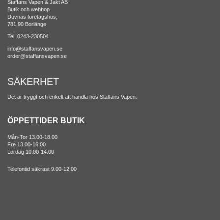
Staffans Vapen & Jakt AB
Butik och webhop
Duvnäs företagshus,
781 90 Borlänge
Tel: 0243-230504
info@staffansvapen.se
order@staffansvapen.se
SÄKERHET
Det är tryggt och enkelt att handla hos Staffans Vapen.
ÖPPETTIDER BUTIK
Mån-Tor 13.00-18.00
Fre 13.00-16.00
Lördag 10.00-14.00
Telefontid säkrast 9.00-12.00