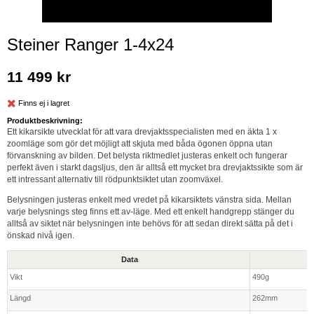
Steiner Ranger 1-4x24
11 499 kr
Finns ej i lagret
Produktbeskrivning:
Ett kikarsikte utvecklat för att vara drevjaktsspecialisten med en äkta 1 x
zoomläge som gör det möjligt att skjuta med båda ögonen öppna utan
förvanskning av bilden. Det belysta riktmedlet justeras enkelt och fungerar
perfekt även i starkt dagsljus, den är alltså ett mycket bra drevjaktssikte som är
ett intressant alternativ till rödpunktsiktet utan zoomväxel.
Belysningen justeras enkelt med vredet på kikarsiktets vänstra sida. Mellan
varje belysnings steg finns ett av-läge. Med ett enkelt handgrepp stänger du
alltså av siktet när belysningen inte behövs för att sedan direkt sätta på det i
önskad nivå igen.
Data
Vikt
490g
Längd
262mm