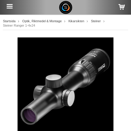
Startsida
Optik, Riktmedel & Montage
Kikarsikten
Steiner
Steiner Ranger 1-4x24