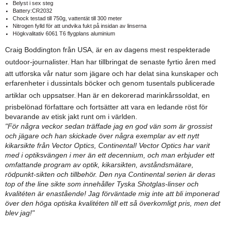
Belyst i sex steg
Battery:CR2032
Chock testad till 750g, vattentät till 300 meter
Nitrogen fylld för att undvika fukt på insidan av linserna
Högkvalitativ 6061 T6 flygplans aluminium
Craig Boddington från USA, är en av dagens mest respekterade 
outdoor-journalister.
Han har tillbringat de senaste fyrtio åren med 
att utforska vår natur som jägare och har delat sina kunskaper och 
erfarenheter i dussintals böcker och genom tusentals publicerade 
artiklar och uppsatser.
Han är en dekorerad marinkårssoldat, en 
prisbelönad författare och fortsätter att vara en ledande röst för 
bevarande av etisk jakt runt om i världen.
"För några veckor sedan träffade jag en god vän som är grossist 
och jägare och han skickade över några exemplar av ett nytt 
kikarsikte från Vector Optics, Continental! Vector Optics har varit 
med i optiksvängen i mer än ett decennium, och man erbjuder ett 
omfattande program av optik, kikarsikten, avståndsmätare, 
rödpunkt-sikten och tillbehör. Den nya Continental serien är deras 
top of the line sikte som innehåller Tyska Shotglas-linser och 
kvalitéten är enastående! Jag förväntade mig inte att bli imponerad 
över den höga optiska kvalitéten till ett så överkomligt pris, men det 
blev jag!" 