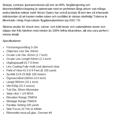
Skärpa, contrast, ljustransmission på mer än 90%, färgåtergivning och
distortion/bildförvrängning är optimerade med en perfektion långt utöver vad många
andra fabrikat mäktar med! Vector Optics har också lyckats få bort den så irriterande
tubkännslan så att kanten mellan tuben och synfältet är nästan obefintlig!
Tuberna är
tillverkade i riktig
Högkvalitativ
flygplansaluminium typ
6061 T6!
Siktena utsätts för shock-test, värme- och köld-tester och vattentäthets-tester och
släpps inte från fabriken med mindre än 100% felfria kikarsikten, allt ska vara perfect i
minsta detalj!
Specifikationer:
Förstoringsomfång:3-18x
Objective Lins Dia.:50mm
Ocular Lnis Dia.:42mm (1.7 inch)
Ocular Lins Length:54mm (2.1 inch)
Utgångspupill:16.7-5.5mm
Lins Coating:Fully-multi coat diamond clear
Field of View:41.5-6.9 Feet @ 100 yards
Synfält:13.8-23.M@ 100 meters
Ögonavstånd:100mm (4.0 inch)
Längd:383mm (15.1 inch)
Vikt:630g (22.2 ounce)
Tub Dia.:30mm Monotube
Varje click = 1/4 MOA
Elevation Range:75MOA
Windage Range:75MOA
Parallax Setting:100 yards
Side Focus:10 Yds to infinite
Riktmedlet etsat på glas: German #4