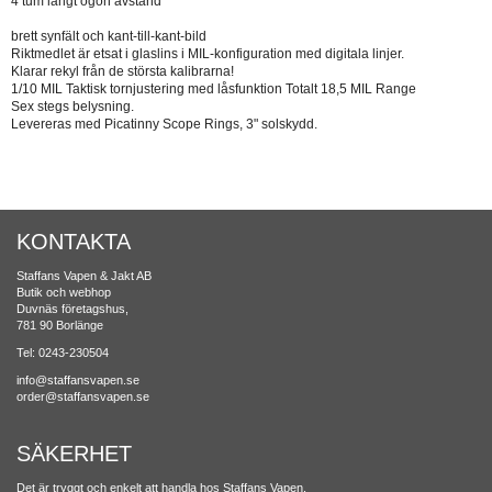
4 tum långt ögon avstånd
brett synfält och kant-till-kant-bild
Riktmedlet är etsat i glaslins i MIL-konfiguration med digitala linjer.
Klarar rekyl från de största kalibrarna!
1/10 MIL Taktisk tornjustering med låsfunktion Totalt 18,5 MIL Range
Sex stegs belysning.
Levereras med Picatinny Scope Rings, 3" solskydd.
KONTAKTA
Staffans Vapen & Jakt AB
Butik och webhop
Duvnäs företagshus,
781 90 Borlänge
Tel: 0243-230504
info@staffansvapen.se
order@staffansvapen.se
SÄKERHET
Det är tryggt och enkelt att handla hos Staffans Vapen.