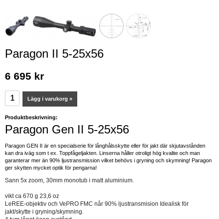
Paragon II 5-25x56
6 695 kr
Lägg i varukorg »
Produktbeskrivning:
Paragon Gen II 5-25x56
Paragon GEN II är en specialserie för långhålsskytte eller för jakt där skjutavstånden
kan dra iväg som t ex. Toppfågeljakten. Linserna håller otroligt hög kvalite och man
garanterar mer än 90% ljustransmission vilket behövs i gryning och skymning! Paragon
ger skytten mycket optik för pengarna!
Sann 5x zoom, 30mm monotub i matt aluminium.
vikt ca 670 g 23,6 oz
LeREE-objektiv och VePRO FMC når 90% ljustransmision Idealisk för 
jakt/skytte i gryning/skymning. 