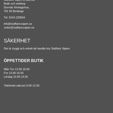
Butik och webhop
Duvnäs företagshus,
781 90 Borlänge
Tel: 0243-230504
info@staffansvapen.se
order@staffansvapen.se
SÄKERHET
Det är tryggt och enkelt att handla hos Staffans Vapen.
ÖPPETTIDER BUTIK
Mån-Tor 13.00-18.00
Fre 13.00-16.00
Lördag 10.00-14.00
Telefontid säkrast 9.00-12.00