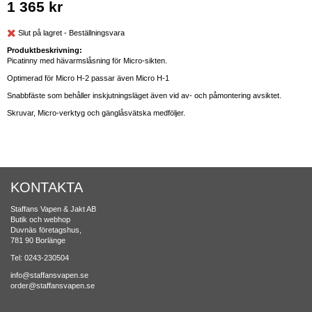
1 365 kr
Slut på lagret - Beställningsvara
Produktbeskrivning:
Picatinny med hävarmslåsning för Micro-sikten.
Optimerad för Micro H-2 passar även Micro H-1
Snabbfäste som behåller inskjutningsläget även vid av- och påmontering avsiktet.
Skruvar, Micro-verktyg och gänglåsvätska medföljer.
KONTAKTA
Staffans Vapen & Jakt AB
Butik och webhop
Duvnäs företagshus,
781 90 Borlänge
Tel: 0243-230504
info@staffansvapen.se
order@staffansvapen.se