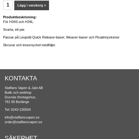
Lägg i varukorg »
Produktbeskrivning:
För H34S och H34L.
Svarta, ett par.
Passar på Leupold Quick Release-baser, Weaver-baser och Picatinnyskenor.
Skruvar och insexnyckel medföljer.
KONTAKTA
Staffans Vapen & Jakt AB
Butik och webhop
Duvnäs företagshus,
781 90 Borlänge
Tel: 0243-230504
info@staffansvapen.se
order@staffansvapen.se
SÄKERHET