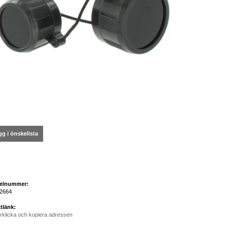
g i önskelista
kelnummer:
2664
tlänk:
rklicka och kopiera adressen