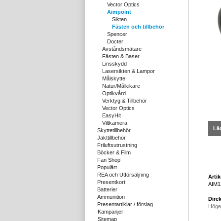
Vector Optics
Aimpoint
Sikten
Fästen och tillbehör
Spencer
Docter
Avståndsmätare
Fästen & Baser
Linsskydd
Lasersikten & Lampor
Målskytte
Natur/Målkikare
Optikvård
Verktyg & Tillbehör
Vector Optics
EasyHit
Viltkamera
Läg
Skyttetillbehör
Jakttillbehör
Friluftsutrustning
Böcker & Film
Fan Shop
Populärt
REA och Utförsäljning
Arti
Presentkort
AIM1
Batterier
Ammunition
Direk
Presentartiklar / förslag
Höge
Kampanjer
Sitemap