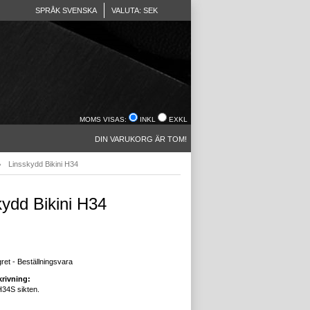
SPRÅK SVENSKA
VALUTA: SEK
MOMS VISAS:
INKL
EXKL
DIN VARUKORG ÄR TOM!
Linsskydd Bikini H34
kydd Bikini H34
gret - Beställningsvara
rivning:
34S sikten.