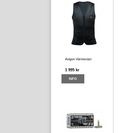
Avigon Värmeväst
1 995 kr
INFO