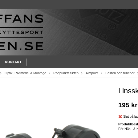
KONTAKT
Optik, Riktmedel & Montage
Rödpunktssikten
Aimpoint
Fästen och tillbehör
Linss
195 kr
Slut på la
Produktbesk
För H34L & H