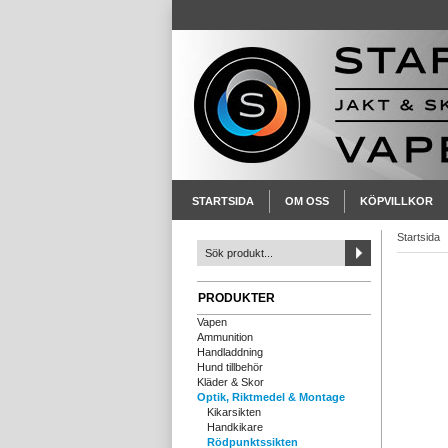
STARTSIDA
OM OSS
KÖPVILLKOR
Startsida
PRODUKTER
Vapen
Ammunition
Handladdning
Hund tillbehör
Kläder & Skor
Optik, Riktmedel & Montage
Kikarsikten
Handkikare
Rödpunktssikten