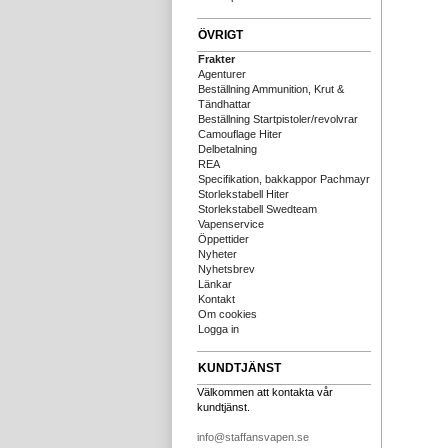
ÖVRIGT
Frakter
Agenturer
Beställning Ammunition, Krut &
Tändhattar
Beställning Startpistoler/revolvrar
Camouflage Hiter
Delbetalning
REA
Specifikation, bakkappor Pachmayr
Storlekstabell Hiter
Storlekstabell Swedteam
Vapenservice
Öppettider
Nyheter
Nyhetsbrev
Länkar
Kontakt
Om cookies
Logga in
KUNDTJÄNST
Välkommen att kontakta vår
kundtjänst.
info@staffansvapen.se