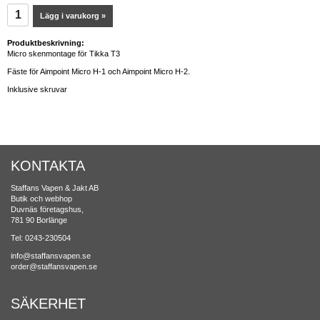
Lägg i varukorg »
Produktbeskrivning:
Micro skenmontage för Tikka T3
Fäste för Aimpoint Micro H-1 och Aimpoint Micro H-2.
Inklusive skruvar
KONTAKTA
Staffans Vapen & Jakt AB
Butik och webhop
Duvnäs företagshus,
781 90 Borlänge
Tel: 0243-230504
info@staffansvapen.se
order@staffansvapen.se
SÄKERHET