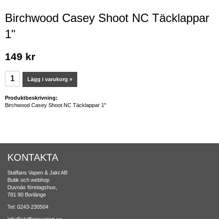
Birchwood Casey Shoot NC Täcklappar
1"
149 kr
Lägg i varukorg »
Produktbeskrivning:
Birchwood Casey Shoot NC Täcklappar 1"
KONTAKTA
Staffans Vapen & Jakt AB
Butik och webhop
Duvnäs företagshus,
781 90 Borlänge
Tel: 0243-230504
info@staffansvapen.se