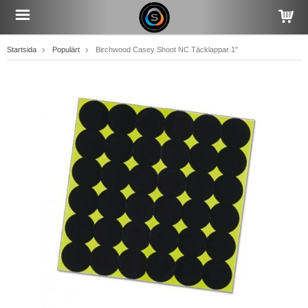
Startsida
Populärt
Birchwood Casey Shoot NC Täcklappar 1"