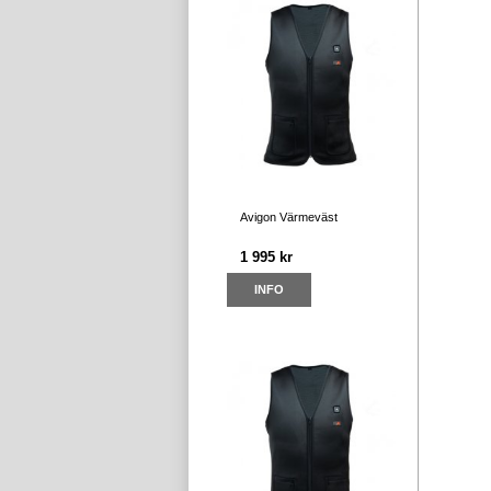
Avigon Värmeväst
1 995 kr
INFO