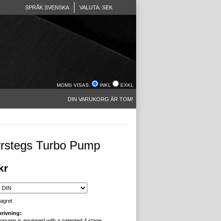
SPRÅK SVENSKA
VALUTA: SEK
MOMS VISAS:
INKL
EXKL
DIN VARUKORG ÄR TOM!
rstegs Turbo Pump
kr
lagret
rivning:
opump is equipped with a patented 4 stage