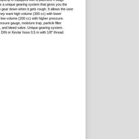
s a unique gearing system that gives you the
o gear down when it gets rough. It allows the user
they want high volume (300 cc) with lower
 low volume (200 cc) with higher pressure.
ssure gauge, moisture trap, particle filter
), and bleed valve. Unique gearing system.
 DIN or Kevlar hose 0,5 m with 1/8" thread.