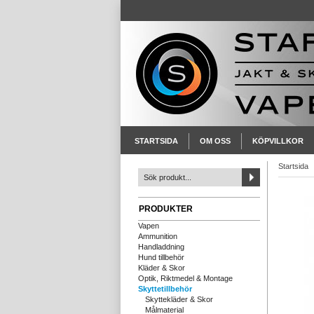
STARTSIDA
OM OSS
KÖPVILLKOR
Startsida
PRODUKTER
Vapen
Ammunition
Handladdning
Hund tillbehör
Kläder & Skor
Optik, Riktmedel & Montage
Skyttetillbehör
Skyttekläder & Skor
Målmaterial