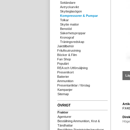
Sottändare
Avtryckarvikt
Skytteglasögon
Kompressorer & Pumpar
Tolkar
Skytte mattor
Benstöd
Säkerhetsproppar
Kronograf
Träningsredskap
Jakttillbehör
Friluftsutrustning
Böcker & Film
Fan Shop
Populärt
REA och Utförsäljning
Presentkort
Läg
Batterier
Ammunition
Presentartiklar / förslag
Kampanjer
Sitemap
Arti
ÖVRIGT
FX40
Frakter
Agenturer
Direk
Beställning Ammunition, Krut &
Höge
Tändhattar
Beställning Startpistoler/revolvrar