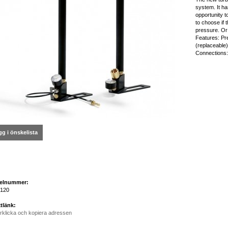
system. It ha
opportunity t
to choose if 
pressure. Or
Features: Pre
(replaceable
Connections:
g i önskelista
kelnummer:
120
tlänk:
rklicka och kopiera adressen