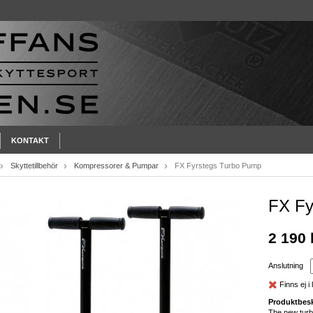
KONTAKT
Skyttetillbehör
Kompressorer & Pumpar
FX Fyrstegs Turbo Pump
FX Fy
2 190 
Anslutning
Finns ej i 
Produktbesk
The new turb