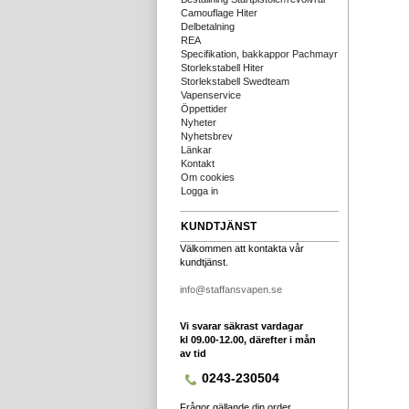
Camouflage Hiter
Delbetalning
REA
Specifikation, bakkappor Pachmayr
Storlekstabell Hiter
Storlekstabell Swedteam
Vapenservice
Öppettider
Nyheter
Nyhetsbrev
Länkar
Kontakt
Om cookies
Logga in
KUNDTJÄNST
Välkommen att kontakta vår
kundtjänst.
info@staffansvapen.se
Vi svarar säkrast vardagar
kl 09.00-12.00, därefter i mån
av tid
0243-230504
Frågor gällande din order