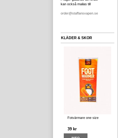
kan också mailas till
order@staffansvapen.se
KLÄDER & SKOR
Fotvärmare one size
39 kr