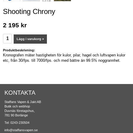
Shooting Chrony
2 195 kr
Lägg i varukorg »
Produktbeskrivning:
Kronografen mäter hastigheten för kulor, pilar, hagel och luftvapen kulor
etc, från 30/fps. till 7000/fps. och med bättre än 99.5% noggrannhet.
KONTAKTA
Staffans Vapen & Jakt AB
Butik och webhop
Duvnäs företagshus,
781 90 Borlänge
Tel: 0243-230504
info@staffansvapen.se