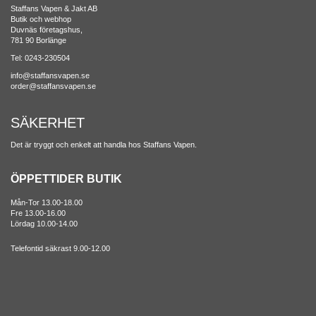
Staffans Vapen & Jakt AB
Butik och webhop
Duvnäs företagshus,
781 90 Borlänge
Tel: 0243-230504
info@staffansvapen.se
order@staffansvapen.se
SÄKERHET
Det är tryggt och enkelt att handla hos Staffans Vapen.
ÖPPETTIDER BUTIK
Mån-Tor 13.00-18.00
Fre 13.00-16.00
Lördag 10.00-14.00
Telefontid säkrast 9.00-12.00