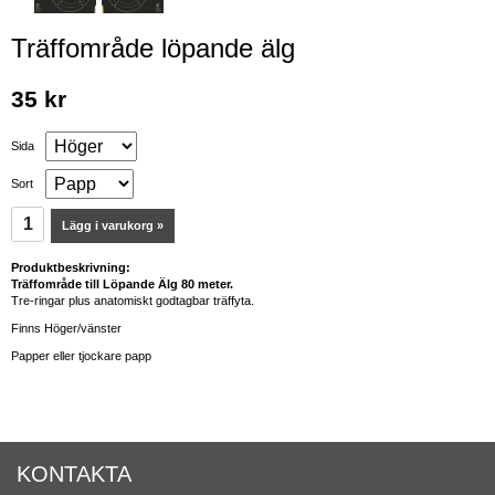
Träffområde löpande älg
35 kr
Sida
Sort
Lägg i varukorg »
Produktbeskrivning:
Träffområde till Löpande Älg 80 meter.
Tre-ringar plus anatomiskt godtagbar träffyta.
Finns Höger/vänster
Papper eller tjockare papp
KONTAKTA