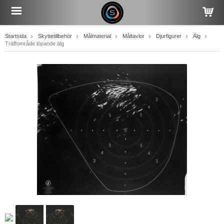
Startsida
Skyttetillbehör
Målmaterial
Måltavlor
Djurfigurer
Älg
Träffområde löpande älg