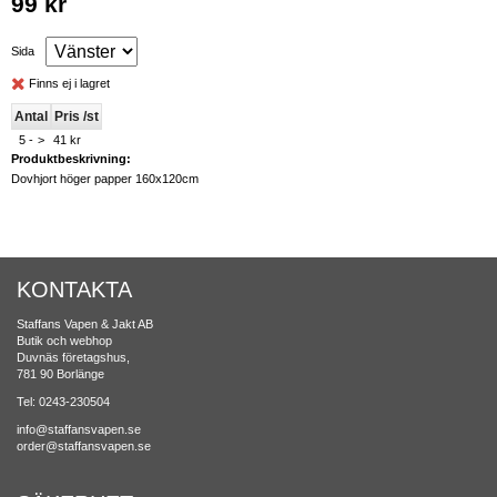
99 kr
Sida
Finns ej i lagret
Antal
Pris /st
5 -
>
41 kr
Produktbeskrivning:
Dovhjort höger papper 160x120cm
KONTAKTA
Staffans Vapen & Jakt AB
Butik och webhop
Duvnäs företagshus,
781 90 Borlänge
Tel: 0243-230504
info@staffansvapen.se
order@staffansvapen.se