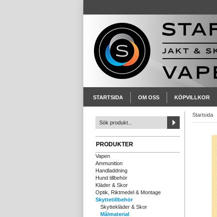
STARTSIDA
OM OSS
KÖPVILLKOR
Startsida
PRODUKTER
Vapen
Ammunition
Handladdning
Hund tillbehör
Kläder & Skor
Optik, Riktmedel & Montage
Skyttetillbehör
Skyttekläder & Skor
Målmaterial