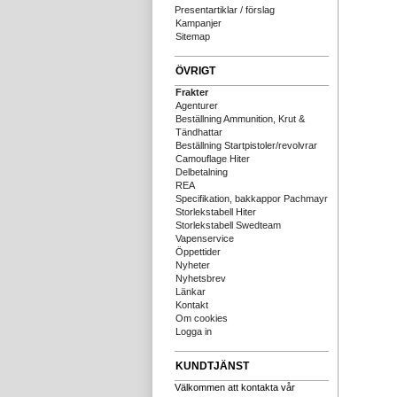
Presentartiklar / förslag
Kampanjer
Sitemap
ÖVRIGT
Frakter
Agenturer
Beställning Ammunition, Krut &
Tändhattar
Beställning Startpistoler/revolvrar
Camouflage Hiter
Delbetalning
REA
Specifikation, bakkappor Pachmayr
Storlekstabell Hiter
Storlekstabell Swedteam
Vapenservice
Öppettider
Nyheter
Nyhetsbrev
Länkar
Kontakt
Om cookies
Logga in
KUNDTJÄNST
Välkommen att kontakta vår