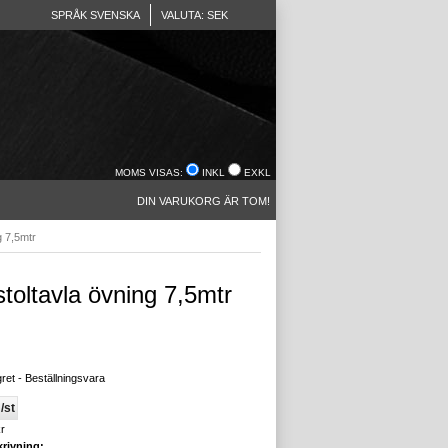
SPRÅK SVENSKA
VALUTA: SEK
MOMS VISAS:
INKL
EXKL
DIN VARUKORG ÄR TOM!
g 7,5mtr
stoltavla övning 7,5mtr
gret - Beställningsvara
/st
r
rivning: