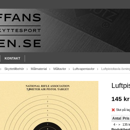
KONTAKT
Skyttetillbehör
Målmaterial
Måltavlor
Luftvapentavlor
Luftpistoltavla övnin
Luftpi
145 kr
Slut på la
Antal
Pris 
4 -
>
135 k
Produktbesk