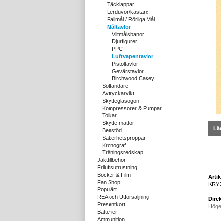
Täcklappar
Lerduvor/kastare
Fallmål / Rörliga Mål
Måltavlor
Viltmålsbanor
Djurfigurer
PPC
Luftvapentavlor
Pistoltavlor
Gevärstavlor
Birchwood Casey
Sottändare
Avtryckarvikt
Skytteglasögon
Kompressorer & Pumpar
Tolkar
Skytte mattor
Läg
Benstöd
Säkerhetsproppar
Kronograf
Träningsredskap
Jakttillbehör
Friluftsutrustning
Böcker & Film
Arti
Fan Shop
KRY
Populärt
REA och Utförsäljning
Direk
Presentkort
Höge
Batterier
Ammunition