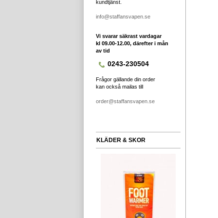
kundtjänst.
info@staffansvapen.se
Vi svarar säkrast vardagar
kl 09.00-12.00, därefter i mån
av tid
0243-230504
Frågor gällande din order
kan också mailas till
order@staffansvapen.se
KLÄDER & SKOR