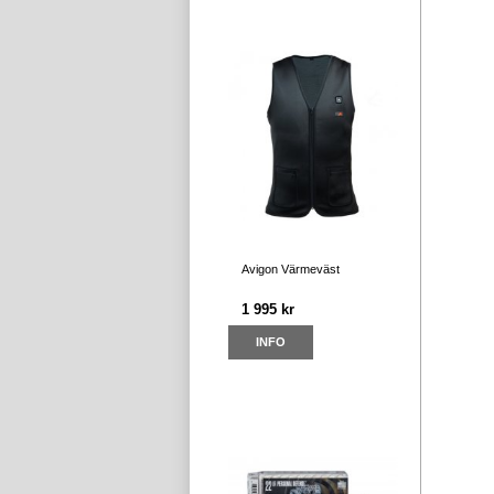
Avigon Värmeväst
1 995 kr
INFO