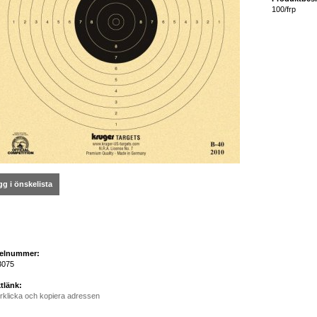
100/frp
g i önskelista
kelnummer:
3075
tlänk:
rklicka och kopiera adressen