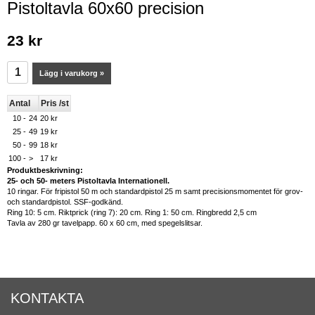
Pistoltavla 60x60 precision
23 kr
Lägg i varukorg »
Antal
Pris /st
10 -
24
20 kr
25 -
49
19 kr
50 -
99
18 kr
100 -
>
17 kr
Produktbeskrivning:
25- och 50- meters Pistoltavla Internationell.
10 ringar. För fripistol 50 m och standardpistol 25 m samt precisionsmomentet för grov-
och standardpistol. SSF-godkänd.
Ring 10: 5 cm. Riktprick (ring 7): 20 cm. Ring 1: 50 cm. Ringbredd 2,5 cm
Tavla av 280 gr tavelpapp. 60 x 60 cm, med spegelslitsar.
KONTAKTA