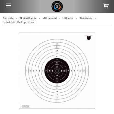
Startsida
Skyttetillbehör
Målmaterial
Måltavlor
Pistoltavlor
Pistoltavla 60x60 precision