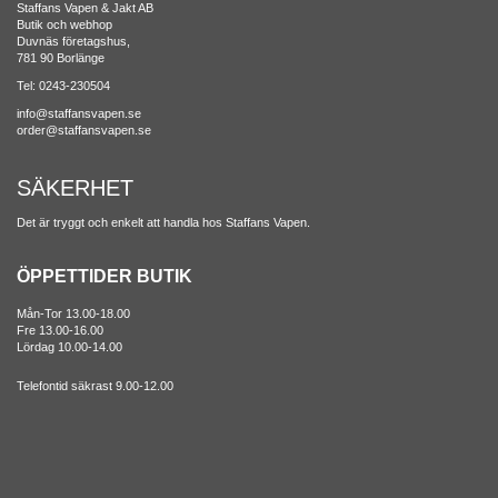
Staffans Vapen & Jakt AB
Butik och webhop
Duvnäs företagshus,
781 90 Borlänge
Tel: 0243-230504
info@staffansvapen.se
order@staffansvapen.se
SÄKERHET
Det är tryggt och enkelt att handla hos Staffans Vapen.
ÖPPETTIDER BUTIK
Mån-Tor 13.00-18.00
Fre 13.00-16.00
Lördag 10.00-14.00
Telefontid säkrast 9.00-12.00