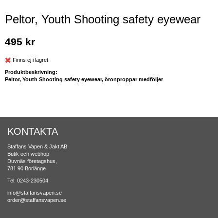
Peltor, Youth Shooting safety eyewear
495 kr
Finns ej i lagret
Produktbeskrivning:
Peltor, Youth Shooting safety eyewear, öronproppar medföljer
KONTAKTA
Staffans Vapen & Jakt AB
Butik och webhop
Duvnäs företagshus,
781 90 Borlänge
Tel: 0243-230504
info@staffansvapen.se
order@staffansvapen.se