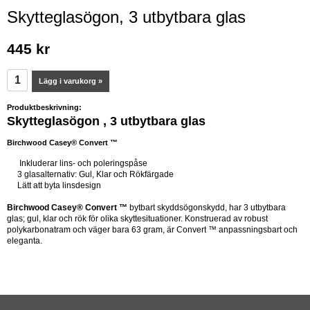
Skytteglasögon, 3 utbytbara glas
445 kr
Lägg i varukorg »
Produktbeskrivning:
Skytteglasögon , 3
utbytbara glas
Birchwood Casey® Convert ™
Inkluderar lins- och poleringspåse
3 glasalternativ: Gul, Klar och Rökfärgade
Lätt att byta linsdesign
Birchwood Casey® Convert ™
bytbart skyddsögonskydd, har 3 utbytbara
glas; gul, klar och rök för olika skyttesituationer. Konstruerad av robust
polykarbonatram och väger bara 63 gram, är Convert ™ anpassningsbart och
eleganta.