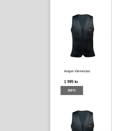
Avigon Värmeväst
1 995 kr
INFO