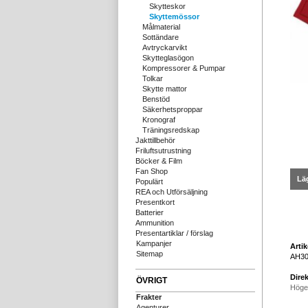
Skytteskor
Skyttemössor
Målmaterial
Sottändare
Avtryckarvikt
Skytteglasögon
Kompressorer & Pumpar
Tolkar
Skytte mattor
Benstöd
Säkerhetsproppar
Kronograf
Träningsredskap
Jakttillbehör
Friluftsutrustning
Böcker & Film
Fan Shop
Läg
Populärt
REA och Utförsäljning
Presentkort
Batterier
Ammunition
Presentartiklar / förslag
Kampanjer
Arti
Sitemap
AH3
Direk
ÖVRIGT
Höge
Frakter
Agenturer