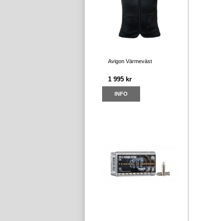
Avigon Värmeväst
1 995 kr
INFO