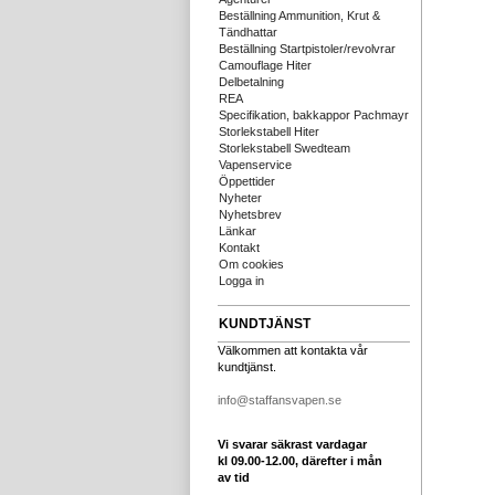
Beställning Ammunition, Krut &
Tändhattar
Beställning Startpistoler/revolvrar
Camouflage Hiter
Delbetalning
REA
Specifikation, bakkappor Pachmayr
Storlekstabell Hiter
Storlekstabell Swedteam
Vapenservice
Öppettider
Nyheter
Nyhetsbrev
Länkar
Kontakt
Om cookies
Logga in
KUNDTJÄNST
Välkommen att kontakta vår
kundtjänst.
info@staffansvapen.se
Vi svarar säkrast vardagar
kl 09.00-12.00, därefter i mån
av tid