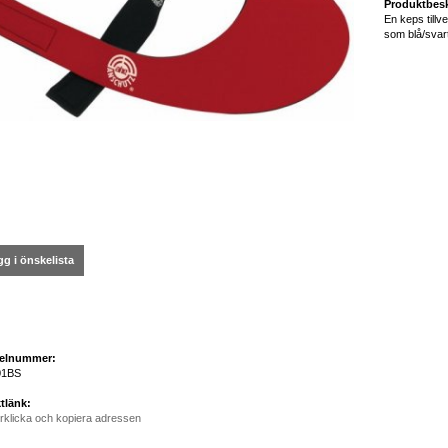
Produktbesk
En keps tillve
som blå/svart
g i önskelista
kelnummer:
01BS
tlänk:
rklicka och kopiera adressen