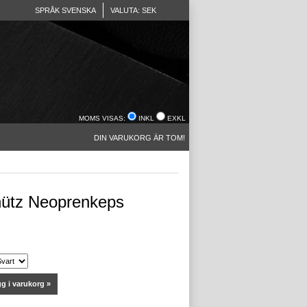
SPRÅK SVENSKA
VALUTA: SEK
MOMS VISAS:
INKL
EXKL
DIN VARUKORG ÄR TOM!
ütz Neoprenkeps
g i varukorg »