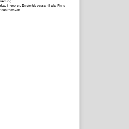
rivning:
rkad i neopren. En storlek passar till alla. Finns
 och röd/svart.