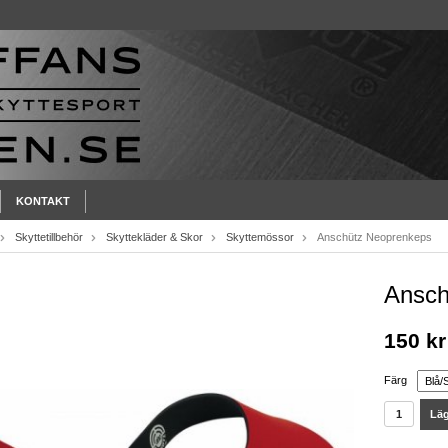
KONTAKT
Skyttetillbehör
Skyttekläder & Skor
Skyttemössor
Anschütz Neoprenkeps
Ansch
150 kr
Färg
Läg