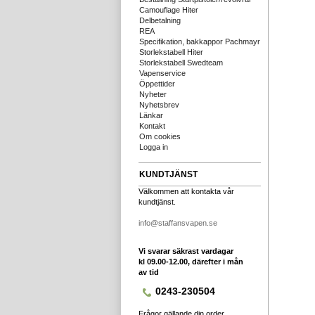
Camouflage Hiter
Delbetalning
REA
Specifikation, bakkappor Pachmayr
Storlekstabell Hiter
Storlekstabell Swedteam
Vapenservice
Öppettider
Nyheter
Nyhetsbrev
Länkar
Kontakt
Om cookies
Logga in
KUNDTJÄNST
Välkommen att kontakta vår
kundtjänst.
info@staffansvapen.se
Vi svarar säkrast vardagar
kl 09.00-12.00, därefter i mån
av tid
0243-230504
Frågor gällande din order