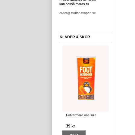
kan också mailas till
order@staffansvapen.se
KLÄDER & SKOR
Fotvärmare one size
39 kr