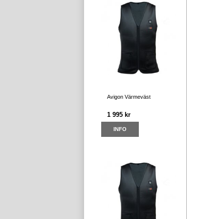
Avigon Värmeväst
1 995 kr
INFO