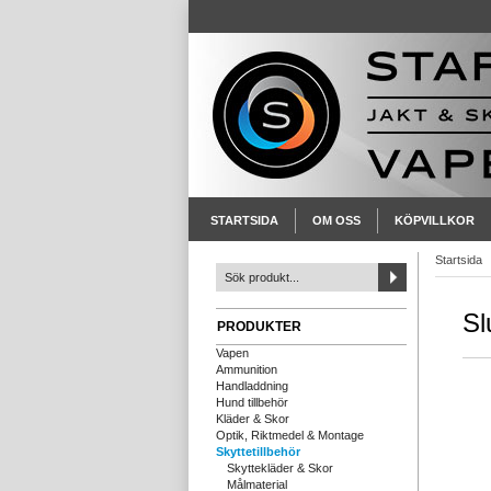
STARTSIDA
OM OSS
KÖPVILLKOR
Startsida
Sl
PRODUKTER
Vapen
Ammunition
Handladdning
Hund tillbehör
Kläder & Skor
Optik, Riktmedel & Montage
Skyttetillbehör
Skyttekläder & Skor
Målmaterial