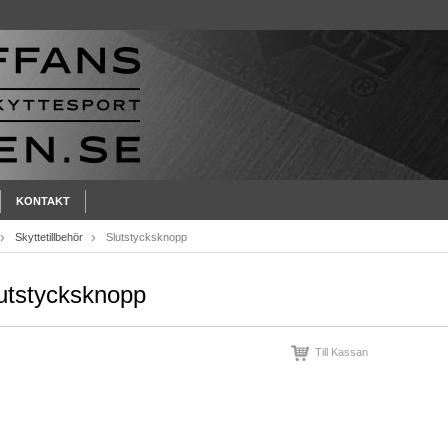
KONTAKT
Skyttetillbehör
Slutstycksknopp
utstycksknopp
Till Kassan