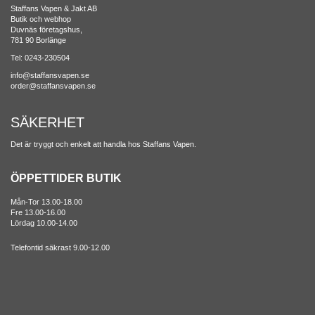
Staffans Vapen & Jakt AB
Butik och webhop
Duvnäs företagshus,
781 90 Borlänge
Tel: 0243-230504
info@staffansvapen.se
order@staffansvapen.se
SÄKERHET
Det är tryggt och enkelt att handla hos Staffans Vapen.
ÖPPETTIDER BUTIK
Mån-Tor 13.00-18.00
Fre 13.00-16.00
Lördag 10.00-14.00
Telefontid säkrast 9.00-12.00