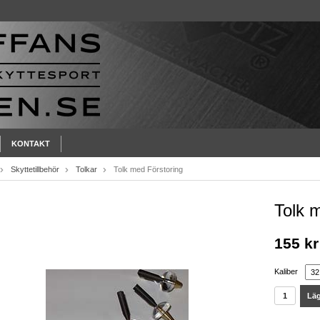
KONTAKT
Skyttetillbehör
Tolkar
Tolk med Förstoring
Tolk 
155 kr
Kaliber
Läg