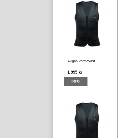
Avigon Värmeväst
1 995 kr
INFO