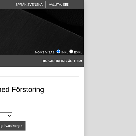
SPRÅK SVENSKA
VALUTA: SEK
MOMS VISAS:
INKL
EXKL
DIN VARUKORG ÄR TOM!
med Förstoring
g i varukorg »