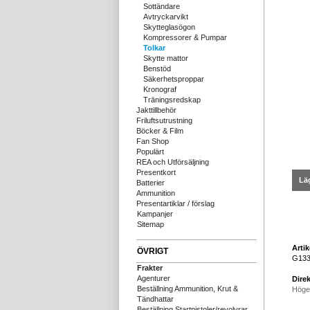
Sottändare
Avtryckarvikt
Skytteglasögon
Kompressorer & Pumpar
Tolkar
Skytte mattor
Benstöd
Säkerhetsproppar
Kronograf
Träningsredskap
Jakttillbehör
Friluftsutrustning
Böcker & Film
Fan Shop
Populärt
REA och Utförsäljning
Presentkort
Läg
Batterier
Ammunition
Presentartiklar / förslag
Kampanjer
Sitemap
Arti
ÖVRIGT
G13
Frakter
Agenturer
Direk
Beställning Ammunition, Krut &
Höge
Tändhattar
Beställning Startpistoler/revolvrar