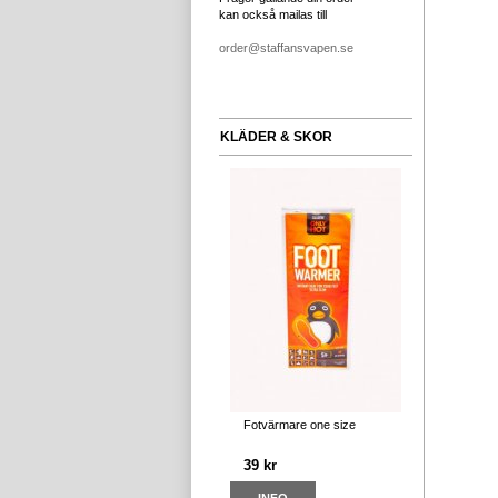
kan också mailas till
order@staffansvapen.se
KLÄDER & SKOR
Fotvärmare one size
39 kr