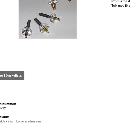
Produktbesk
Tolk med förs
g i önskelista
kelnummer:
3P32
tlänk:
rklicka och kopiera adressen