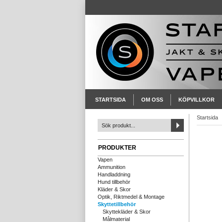
STARTSIDA
OM OSS
KÖPVILLKOR
Startsida
PRODUKTER
Vapen
Ammunition
Handladdning
Hund tillbehör
Kläder & Skor
Optik, Riktmedel & Montage
Skyttetillbehör
Skyttekläder & Skor
Målmaterial