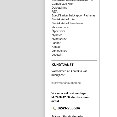
Camouflage Hiter
Delbetalning
REA
Specifikation, bakkappor Pachmayr
Storlekstabell Hiter
Storlekstabell Swedteam
Vapenservice
Öppettider
Nyheter
Nyhetsbrev
Länkar
Kontakt
Om cookies
Logga in
KUNDTJÄNST
Välkommen att kontakta vår
kundtjänst.
info@staffansvapen.se
Vi svarar säkrast vardagar
kl 09.00-12.00, därefter i mån
av tid
0243-230504
Frågor gällande din order