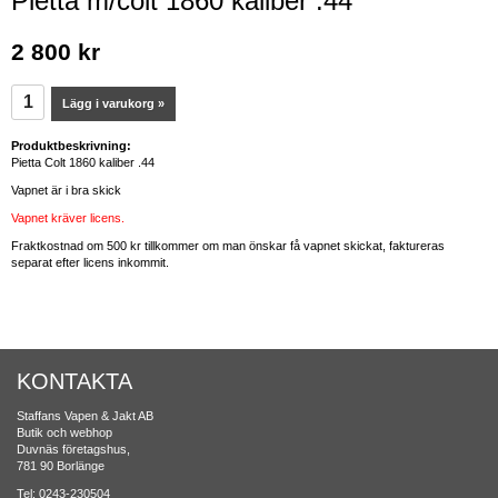
Pietta m/colt 1860 kaliber .44
2 800 kr
Lägg i varukorg »
Produktbeskrivning:
Pietta Colt 1860 kaliber .44
Vapnet är i bra skick
Vapnet kräver licens.
Fraktkostnad om 500 kr tillkommer om man önskar få vapnet skickat, faktureras
separat efter licens inkommit.
KONTAKTA
Staffans Vapen & Jakt AB
Butik och webhop
Duvnäs företagshus,
781 90 Borlänge
Tel: 0243-230504