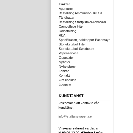
Frakter
Agenturer
Beställning Ammunition, Krut &
Tändhattar
Beställning Startpistoler/revolvrar
Camouflage Hiter
Delbetalning
REA
Specifikation, bakkappor Pachmayr
Storlekstabell Hiter
Storlekstabell Swedteam
Vapenservice
Öppettider
Nyheter
Nyhetsbrev
Länkar
Kontakt
Om cookies
Logga in
KUNDTJÄNST
Välkommen att kontakta vår
kundtjänst.
info@staffansvapen.se
Vi svarar säkrast vardagar
kl 09.00-12.00, därefter i mån