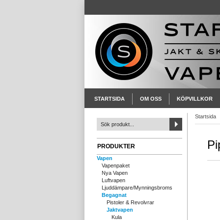
STARTSIDA
OM OSS
KÖPVILLKOR
Startsida
Pi
PRODUKTER
Vapen
Vapenpaket
Nya Vapen
Luftvapen
Ljuddämpare/Mynningsbroms
Begagnat
Pistoler & Revolvrar
Jaktvapen
Kula