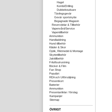
Hagel
Kombi/Drilling
Dubbelstudsare
Tävlingsgevär
Gevär sportskytte
Begagnade Magasin
Reservdelar & Tillbehör
Vapenvård/Service
Vapentillbehör
Ammunition
Handladdning
Hund tillbehör
Kläder & Skor
Optik, Riktmedel & Montage
Skyttetillbehör
Jakttillbehör
Friluftsutrustning
Böcker & Film
Fan Shop
Populärt
REA och Utförsäljning
Presentkort
Batterier
Ammunition
Presentartiklar / förslag
Kampanjer
Sitemap
ÖVRIGT