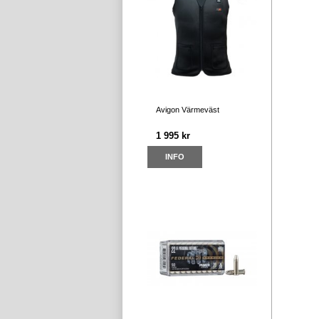
Avigon Värmeväst
1 995 kr
INFO