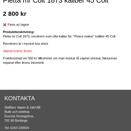
Pietta m/ Colt 1873 kaliber 45 Colt
2 800 kr
Finns ej i lagret
Produktbeskrivning:
Pietta m/ Colt 1873, revolvern som ofta kallas för, "Peace maker" kaliber 45 Colt
Revolvern är i mycket bra skick
Vapnet kräver licens.
Fraktkostnad om 500 kr tillkommer om man önskar få vapnet skickat, faktureras
separat efter licens inkommit.
KONTAKTA
Staffans Vapen & Jakt AB
Butik och webhop
Duvnäs företagshus,
781 90 Borlänge
Tel: 0243-230504