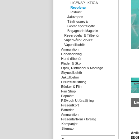
LICENSPLIKTIGA
Revolvrar
Pistoler
Jaktvapen
Tävlingsgevär
Gevär sportskytte
Begagnade Magasin
Reservdelar & Tillbehör
Vapenvård/Service
Vapentillbehör
Ammunition
Handladdning
Hund tillbehör
Kläder & Skor
Optik, Riktmedel & Montage
Skyttetillbehör
Jakttillbehör
Friluftsutrustning
Böcker & Film
Fan Shop
Populärt
REA och Utförsäljning
Läg
Presentkort
Batterier
Ammunition
Presentartiklar / förslag
Kampanjer
Sitemap
Arti
BEG