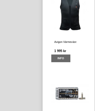
Avigon Värmeväst
1 995 kr
INFO