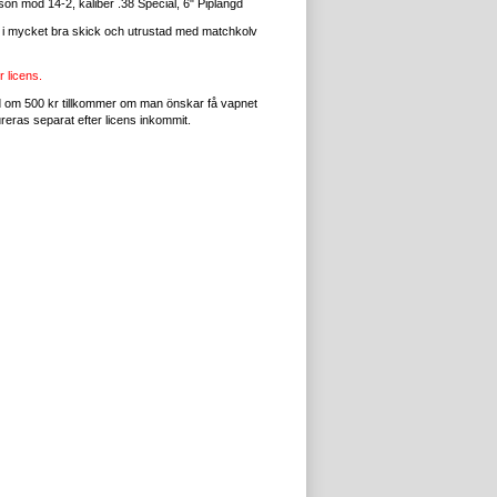
on mod 14-2, kaliber .38 Special, 6" Piplängd
 i mycket bra skick och utrustad med matchkolv
 licens.
 om 500 kr tillkommer om man önskar få vapnet
ureras separat efter licens inkommit.