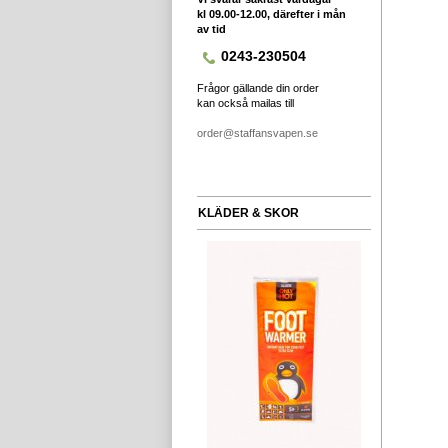
kl 09.00-12.00, därefter i mån
av tid
0243-230504
Frågor gällande din order
kan också mailas till
order@staffansvapen.se
KLÄDER & SKOR