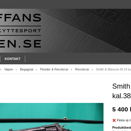
KONTAKT
Vapen
Begagnat
Pistoler & Revolvrar
Revolvrar
Smith & Wesson M 14 kal
Smith
kal.38
5 400 
Finns ej i 
Produktbesk