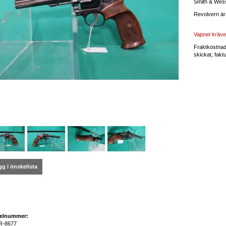
Smith & Wess
Revolvern är
Vapnet kräver
Fraktkostnad
skickat, fakt
g i önskelista
kelnummer:
R-8677