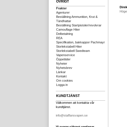
ÖVRIGT
Direk
Frakter
Höge
Agenturer
Beställning Ammunition, Krut &
Tändhattar
Beställning Startpistoler/revolvrar
Camouflage Hiter
Delbetalning
REA
Specifikation, bakkappor Pachmayr
Storlekstabell Hiter
Storlekstabell Swedteam
Vapenservice
Öppettider
Nyheter
Nyhetsbrev
Länkar
Kontakt
Om cookies
Logga in
KUNDTJÄNST
Välkommen att kontakta vår
kundtjänst.
info@staffansvapen.se
Vi svarar säkrast vardagar