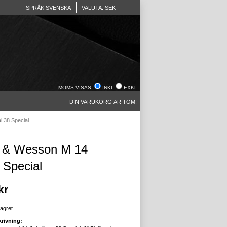
SPRÅK SVENSKA
VALUTA: SEK
MOMS VISAS:
INKL
EXKL
DIN VARUKORG ÄR TOM!
.38 Special
 & Wesson M 14
 Special
kr
lagret
rivning: