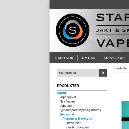
STARTSIDA
OM OSS
KÖPVILLKOR
Startsida
PRODUKTER
Vapen
Vapenpaket
Nya Vapen
Luftvapen
Ljuddämpare/Mynningsbroms
Begagnat
Pistoler & Revolvrar
Luftpistoler
Svartkrutsvapen