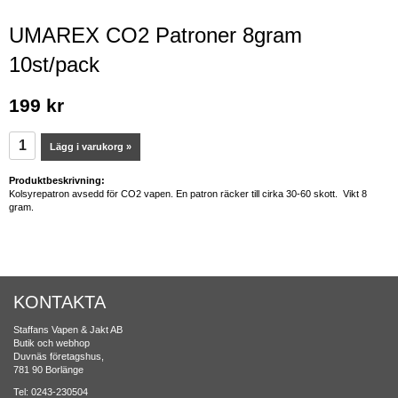
UMAREX CO2 Patroner 8gram
10st/pack
199 kr
Lägg i varukorg »
Produktbeskrivning:
Kolsyrepatron avsedd för CO2 vapen. En patron räcker till cirka 30-60 skott. Vikt 8
gram.
KONTAKTA
Staffans Vapen & Jakt AB
Butik och webhop
Duvnäs företagshus,
781 90 Borlänge
Tel: 0243-230504